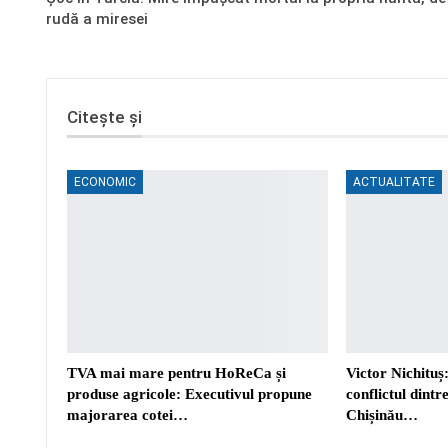
rudă a miresei
Citește și
ECONOMIC
ACTUALITATE
TVA mai mare pentru HoReCa și
Victor Nichituș:
produse agricole: Executivul propune
conflictul dint
majorarea cotei…
Chișinău…