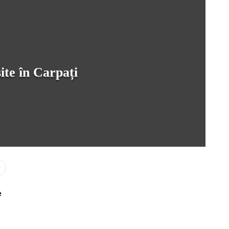
ite în Carpați
0
e