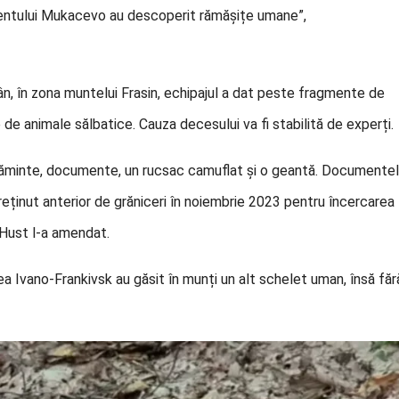
amentului Mukacevo au descoperit rămășițe umane”,
mân, în zona muntelui Frasin, echipajul a dat peste fragmente de
de animale sălbatice. Cauza decesului va fi stabilită de experți.
ăminte, documente, un rucsac camuflat și o geantă. Documente
reținut anterior de grăniceri în noiembrie 2023 pentru încercarea
l Hust l-a amendat.
unea Ivano-Frankivsk au găsit în munți un alt schelet uman, însă făr