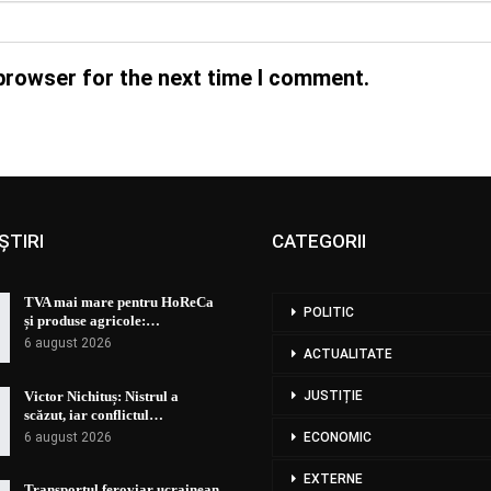
browser for the next time I comment.
ȘTIRI
CATEGORII
TVA mai mare pentru HoReCa
POLITIC
și produse agricole:…
6 august 2026
ACTUALITATE
Victor Nichituș: Nistrul a
JUSTIȚIE
scăzut, iar conflictul…
6 august 2026
ECONOMIC
EXTERNE
Transportul feroviar ucrainean