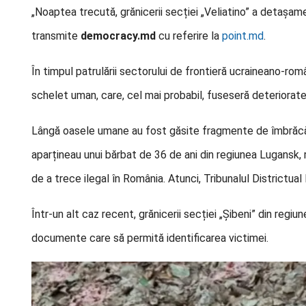
„Noaptea trecută, grănicerii secției „Veliatino” a detaș
transmite
democracy.md
cu referire la
point.md
.
În timpul patrulării sectorului de frontieră ucraineano-ro
schelet uman, care, cel mai probabil, fuseseră deteriorate 
Lângă oasele umane au fost găsite fragmente de îmbrăc
aparțineau unui bărbat de 36 de ani din regiunea Lugansk, 
de a trece ilegal în România. Atunci, Tribunalul Districtua
Într-un alt caz recent, grănicerii secției „Șibeni” din regi
documente care să permită identificarea victimei.