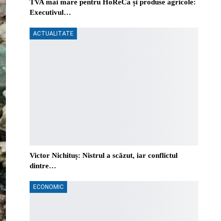
TVA mai mare pentru HoReCa și produse agricole:
Executivul…
ACTUALITATE
Victor Nichituș: Nistrul a scăzut, iar conflictul
dintre…
ECONOMIC