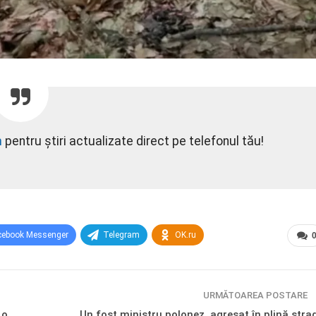
m
pentru știri actualizate direct pe telefonul tău!
cebook Messenger
Telegram
OK.ru
URMĂTOAREA POSTARE
 o
Un fost ministru polonez, agresat în plină stra