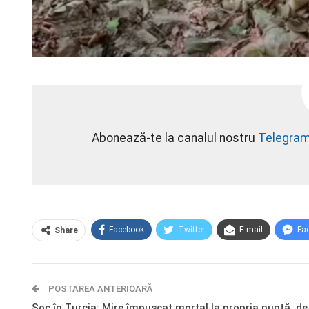
Abonează-te la canalul nostru
Telegra
Facebook
Twitter
E-mail
Fa
Share
POSTAREA ANTERIOARĂ
Șoc în Turcia: Mire împușcat mortal la propria nuntă, de