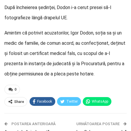
După încheierea şedinţei, Dodon i-a cerut presei să-l
fotografieze lângă drapelul UE.
Amintim că potrivit acuzatorilor, Igor Dodon, soția sa și un
medic de familie, de comun acord, au confecționat, deținut
și folosit un certificat medical fals, cu scopul de a-l
prezenta în instanța de judecată și la Procuratură, pentru a
obține permisiunea de a pleca peste hotare.
0
Facebook
Twitter
WhatsApp
Share
E-mail
Facebook Messenger
POSTAREA ANTERIOARĂ
Telegram
OK.ru
URMĂTOAREA POSTARE