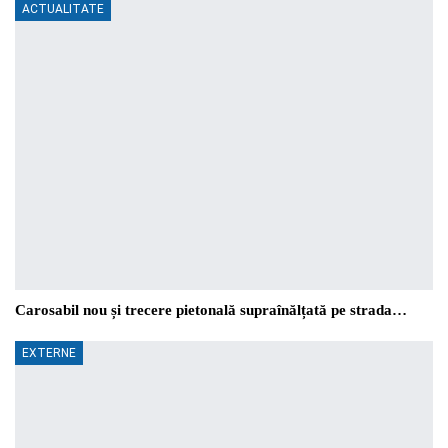
ACTUALITATE
Carosabil nou și trecere pietonală supraînălțată pe strada…
EXTERNE