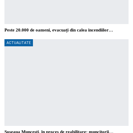
Peste 20.000 de oameni, evacuați din calea incendiilor…
ACTUALITATE
Șoseaua Muncești, în proces de reabilitare: muncitorii…