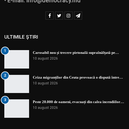
• E-mail:
info@democracy.md
ULTIMILE ȘTIRI
1
Carosabil nou și trecere pietonală supraînălțată pe…
10 august 2026
2
Criza migranților din Ceuta provoacă o dispută între…
10 august 2026
3
Peste 20.000 de oameni, evacuați din calea incendiilor…
10 august 2026