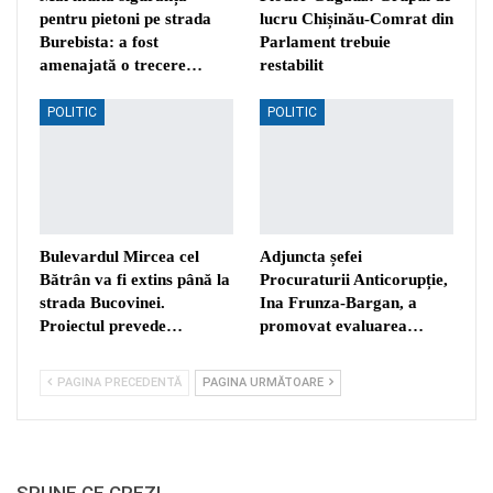
pentru pietoni pe strada
lucru Chișinău-Comrat din
Burebista: a fost
Parlament trebuie
amenajată o trecere…
restabilit
POLITIC
POLITIC
Bulevardul Mircea cel
Adjuncta șefei
Bătrân va fi extins până la
Procuraturii Anticorupție,
strada Bucovinei.
Ina Frunza-Bargan, a
Proiectul prevede…
promovat evaluarea…
PAGINA PRECEDENTĂ
PAGINA URMĂTOARE