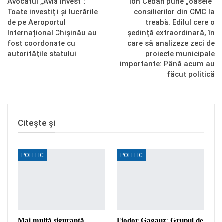
Avocatul „Avia Invest”:
Ion Ceban pune „oasele”
Toate investiții și lucrările
consilierilor din CMC la
de pe Aeroportul
treabă. Edilul cere o
Internațional Chișinău au
ședință extraordinară, în
fost coordonate cu
care să analizeze zeci de
autoritățile statului
proiecte municipale
importante: Până acum au
făcut politică
Citește și
POLITIC
POLITIC
Mai multă siguranță
Fiodor Gagauz: Grupul de