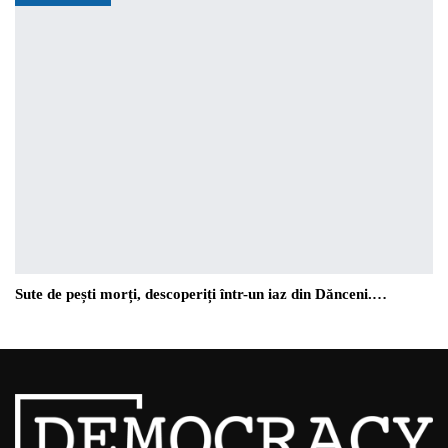
Sute de pești morți, descoperiți într-un iaz din Dănceni.…