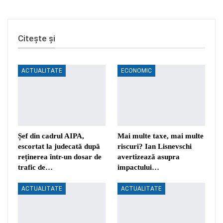
Citește și
ACTUALITATE
ECONOMIC
Șef din cadrul AIPA,
Mai multe taxe, mai multe
escortat la judecată după
riscuri? Ian Lisnevschi
reținerea într-un dosar de
avertizează asupra
trafic de…
impactului…
ACTUALITATE
ACTUALITATE