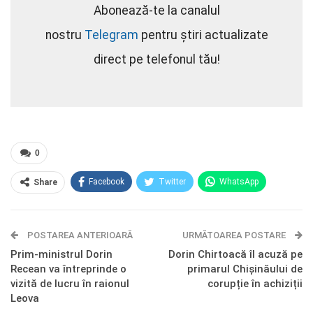
Abonează-te la canalul
nostru
Telegram
pentru știri actualizate
direct pe telefonul tău!
0
Facebook
Twitter
WhatsApp
Share
E-mail
Facebook Messenger
POSTAREA ANTERIOARĂ
Telegram
OK.ru
URMĂTOAREA POSTARE
Prim-ministrul Dorin
Dorin Chirtoacă îl acuză pe
Recean va întreprinde o
primarul Chișinăului de
vizită de lucru în raionul
corupție în achiziții
Leova