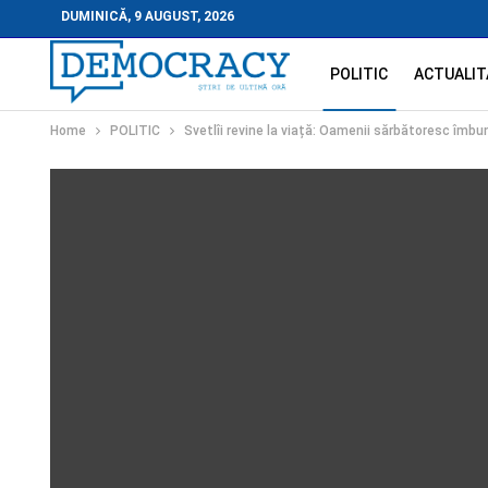
DUMINICĂ, 9 AUGUST, 2026
POLITIC
ACTUALIT
Home
POLITIC
Svetlîi revine la viață: Oamenii sărbătoresc îmb