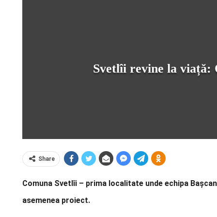
Svetlîi revine la viaț
Share
Comuna Svetlîi – prima localitate unde echipa Bașcanul
asemenea proiect.