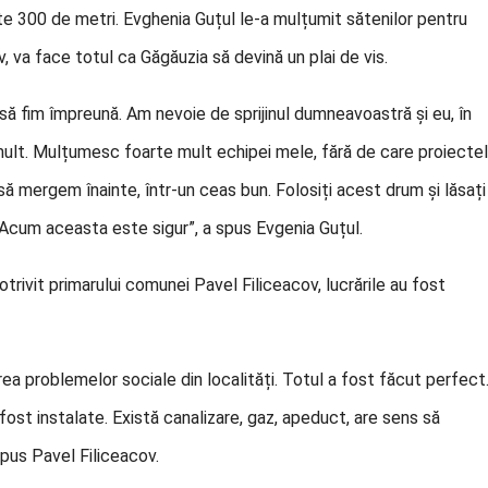
te 300 de metri. Evghenia Guțul le-a mulțumit sătenilor pentru
, va face totul ca Găgăuzia să devină un plai de vis.
să fim împreună. Am nevoie de sprijinul dumneavoastră și eu, în
mult. Mulțumesc foarte mult echipei mele, fără de care proiecte
să mergem înainte, într-un ceas bun. Folosiți acest drum și lăsați
a. Acum aceasta este sigur”, a spus Evgenia Guțul.
Potrivit primarului comunei Pavel Filiceacov, lucrările au fost
a problemelor sociale din localități. Totul a fost făcut perfect
 fost instalate. Există canalizare, gaz, apeduct, are sens să
spus Pavel Filiceacov.