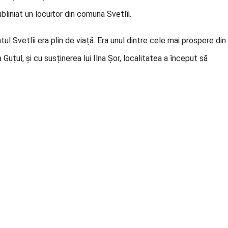
ubliniat un locuitor din comuna Svetlîi.
ul Svetlîi era plin de viață. Era unul dintre cele mai prospere din
 Guțul, și cu susținerea lui Ilna Șor, localitatea a început să