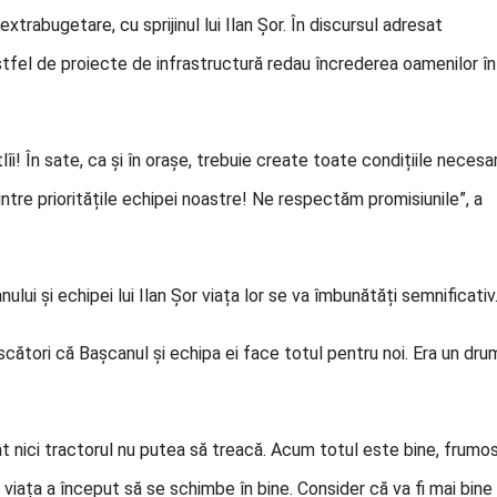
xtrabugetare, cu sprijinul lui Ilan Șor. În discursul adresat
 astfel de proiecte de infrastructură redau încrederea oamenilor în
tlîi! În sate, ca și în orașe, trebuie create toate condițiile necesa
ntre prioritățile echipei noastre! Ne respectăm promisiunile”, a
lui și echipei lui Ilan Șor viața lor se va îmbunătăți semnificativ
ători că Bașcanul și echipa ei face totul pentru noi. Era un dru
cât nici tractorul nu putea să treacă. Acum totul este bine, frumos
, viața a început să se schimbe în bine. Consider că va fi mai bine