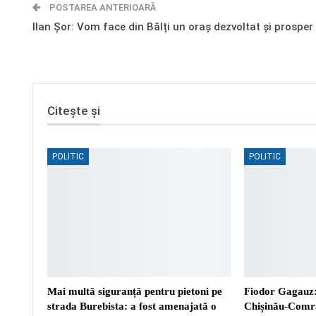
POSTAREA ANTERIOARĂ
Ilan Șor: Vom face din Bălți un oraș dezvoltat și prosper
Citește și
POLITIC
POLITIC
Mai multă siguranță pentru pietoni pe
Fiodor Gagauz:
strada Burebista: a fost amenajată o
Chișinău-Comra