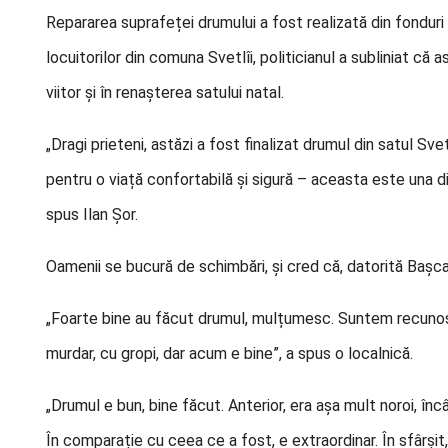
Repararea suprafeței drumului a fost realizată din fonduri e
locuitorilor din comuna Svetlîi, politicianul a subliniat că
viitor și în renașterea satului natal.
„Dragi prieteni, astăzi a fost finalizat drumul din satul Sve
pentru o viață confortabilă și sigură – aceasta este una di
spus Ilan Șor.
Oamenii se bucură de schimbări, și cred că, datorită Bașcanu
„Foarte bine au făcut drumul, mulțumesc. Suntem recunosc
murdar, cu gropi, dar acum e bine”, a spus o localnică.
„Drumul e bun, bine făcut. Anterior, era așa mult noroi, în
În comparație cu ceea ce a fost, e extraordinar. În sfârșit