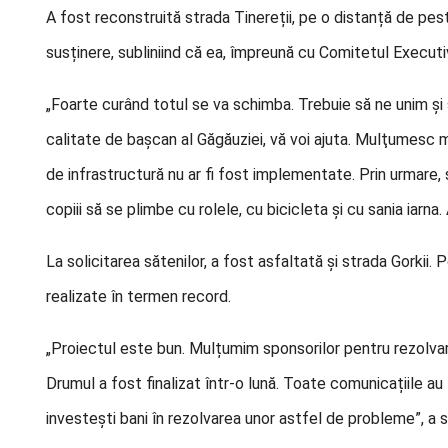
A fost reconstruită strada Tinereții, pe o distanță de pes
susținere, subliniind că ea, împreună cu Comitetul Executiv
„Foarte curând totul se va schimba. Trebuie să ne unim și 
calitate de bașcan al Găgăuziei, vă voi ajuta. Mulţumesc 
de infrastructură nu ar fi fost implementate. Prin urmare, 
copiii să se plimbe cu rolele, cu bicicleta și cu sania iarn
La solicitarea sătenilor, a fost asfaltată și strada Gorkii. 
realizate în termen record.
„Proiectul este bun. Mulțumim sponsorilor pentru rezolvare
Drumul a fost finalizat într-o lună. Toate comunicațiile au
investești bani în rezolvarea unor astfel de probleme”, a 