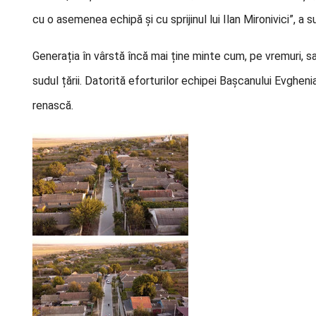
cu o asemenea echipă și cu sprijinul lui Ilan Mironivici”, a s
Generația în vârstă încă mai ține minte cum, pe vremuri, sat
sudul țării. Datorită eforturilor echipei Bașcanului Evghenia
renască.