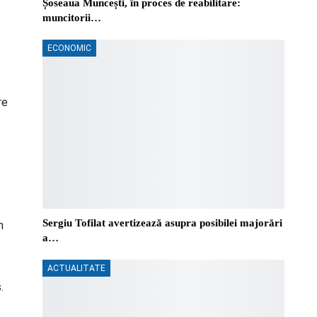
Șoseaua Muncești, în proces de reabilitare:
muncitorii…
ECONOMIC
re
.
Sergiu Tofilat avertizează asupra posibilei majorări
m
a…
ACTUALITATE
.