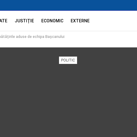
ATE
JUSTIȚIE
ECONOMIC
EXTERNE
unătățirile aduse de echipa Bașcanului
POLITIC