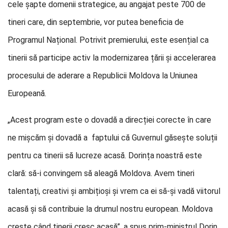
cele șapte domenii strategice, au angajat peste 700 de
tineri care, din septembrie, vor putea beneficia de
Programul Național. Potrivit premierului, este esențial ca
tinerii să participe activ la modernizarea țării și accelerarea
procesului de aderare a Republicii Moldova la Uniunea
Europeană.
„Acest program este o dovadă a direcției corecte în care
ne mișcăm și dovadă a faptului că Guvernul găsește soluții
pentru ca tinerii să lucreze acasă. Dorința noastră este
clară: să-i convingem să aleagă Moldova. Avem tineri
talentați, creativi și ambițioși și vrem ca ei să-și vadă viitorul
acasă și să contribuie la drumul nostru european. Moldova
crește când tinerii cresc acasă”, a spus prim-ministrul Dorin