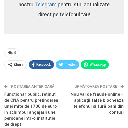
nostru
Telegram
pentru știri actualizate
direct pe telefonul tău!
0
Facebook
Twitter
WhatsApp
Share
E-mail
Facebook Messenger
POSTAREA ANTERIOARĂ
Telegram
OK.ru
URMĂTOAREA POSTARE
Funcționar public, reținut
Nou val de fraude online –
de CNA pentru pretinderea
aplicații false blochează
unei mite de 1700 de euro
telefonul și fură bani din
în schimbul angajării unei
conturi
persoane într-o instituție
de drept