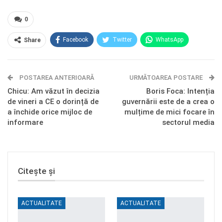
0
Facebook
Twitter
WhatsApp
Share
E-mail
Facebook Messenger
POSTAREA ANTERIOARĂ
Telegram
OK.ru
URMĂTOAREA POSTARE
Chicu: Am văzut în decizia
Boris Foca: Intenția
de vineri a CE o dorință de
guvernării este de a crea o
a închide orice mijloc de
mulțime de mici focare în
informare
sectorul media
Citește și
ACTUALITATE
ACTUALITATE