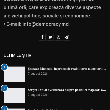
ultimă oră, care explorează diverse aspecte
ale vieții politice, sociale și economice.
• E-mail:
info@democracy.md
ULTIMILE ȘTIRI
1
Șoseaua Muncești, în proces de reabilitare: muncitorii…
7 august 2026
2
Sergiu Tofilat avertizează asupra posibilei majorări a…
7 august 2026
3