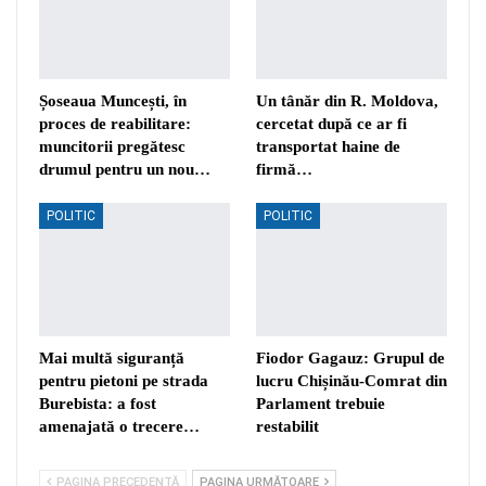
Șoseaua Muncești, în
Un tânăr din R. Moldova,
proces de reabilitare:
cercetat după ce ar fi
muncitorii pregătesc
transportat haine de
drumul pentru un nou…
firmă…
POLITIC
POLITIC
Mai multă siguranță
Fiodor Gagauz: Grupul de
pentru pietoni pe strada
lucru Chișinău-Comrat din
Burebista: a fost
Parlament trebuie
amenajată o trecere…
restabilit
PAGINA PRECEDENTĂ
PAGINA URMĂTOARE