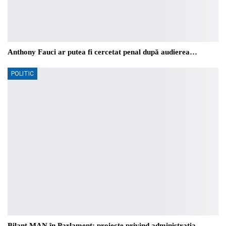
Anthony Fauci ar putea fi cercetat penal după audierea…
POLITIC
Bilanț MAN în Parlament: proiecte privind administrația…