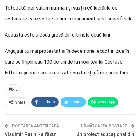
Totodată, cer salarii mai mari și susțin că lucrările de
restaurare care se fac acum la monument sunt superficiale.
Aceasta este a doua grevă din ultimele două luni.
Angajații au mai protestat și în decembrie, exact în ziua în
care se împlineau 100 de ani de la moartea lui Gustave
Eiffel, inginerul care a realizat construcția faimosului turn.
0
Facebook
Twitter
WhatsApp
Share
E-mail
Facebook Messenger
POSTAREA ANTERIOARĂ
Telegram
OK.ru
URMĂTOAREA POSTARE
Vladimir Putin i-a făcut
Un proiect educațional din