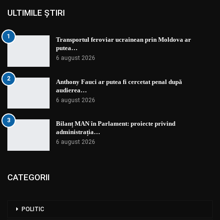
ULTIMILE ȘTIRI
1
Transportul feroviar ucrainean prin Moldova ar
putea…
6 august 2026
2
Anthony Fauci ar putea fi cercetat penal după
audierea…
6 august 2026
3
Bilanț MAN în Parlament: proiecte privind
administrația…
6 august 2026
CATEGORII
POLITIC