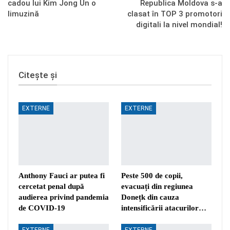
cadou lui Kim Jong Un o
Republica Moldova s-a
limuzină
clasat în TOP 3 promotori
digitali la nivel mondial!
Citește și
EXTERNE
EXTERNE
Anthony Fauci ar putea fi
Peste 500 de copii,
cercetat penal după
evacuați din regiunea
audierea privind pandemia
Donețk din cauza
de COVID-19
intensificării atacurilor…
EXTERNE
EXTERNE