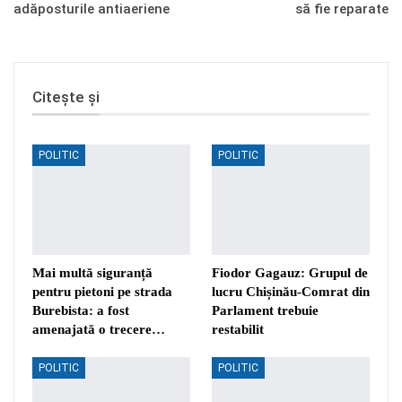
adăposturile antiaeriene
să fie reparate
Citește și
POLITIC
POLITIC
Mai multă siguranță
Fiodor Gagauz: Grupul de
pentru pietoni pe strada
lucru Chișinău-Comrat din
Burebista: a fost
Parlament trebuie
amenajată o trecere…
restabilit
POLITIC
POLITIC