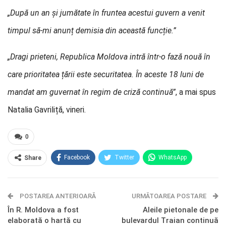
„După un an și jumătate în fruntea acestui guvern a venit
timpul să-mi anunț demisia din această funcție.”
„Dragi prieteni, Republica Moldova intră într-o fază nouă în
care prioritatea țării este securitatea. În aceste 18 luni de
mandat am guvernat în regim de criză continuă”
, a mai spus
Natalia Gavriliță, vineri.
0
Facebook
Twitter
WhatsApp
Share
E-mail
Facebook Messenger
POSTAREA ANTERIOARĂ
Telegram
OK.ru
URMĂTOAREA POSTARE
În R. Moldova a fost
Aleile pietonale de pe
elaborată o hartă cu
bulevardul Traian continuă