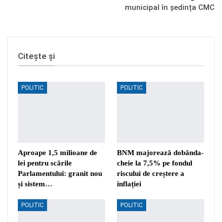
municipal în ședința CMC
Citește și
POLITIC
POLITIC
Aproape 1,5 milioane de
BNM majorează dobânda-
lei pentru scările
cheie la 7,5% pe fondul
Parlamentului: granit nou
riscului de creștere a
și sistem…
inflației
POLITIC
POLITIC