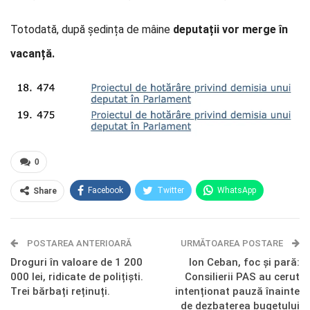
Totodată, după ședința de mâine
deputații vor merge în
vacanță.
0
Facebook
Twitter
WhatsApp
Share
E-mail
Facebook Messenger
POSTAREA ANTERIOARĂ
Telegram
OK.ru
URMĂTOAREA POSTARE
Droguri în valoare de 1 200
Ion Ceban, foc și pară:
000 lei, ridicate de polițiști.
Consilierii PAS au cerut
Trei bărbați reținuți.
intenționat pauză înainte
de dezbaterea bugetului