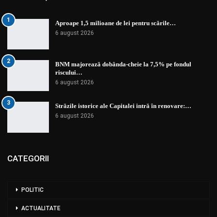
1
Aproape 1,5 milioane de lei pentru scările…
6 august 2026
2
BNM majorează dobânda-cheie la 7,5% pe fondul
riscului…
6 august 2026
3
Străzile istorice ale Capitalei intră în renovare:…
6 august 2026
CATEGORII
POLITIC
ACTUALITATE