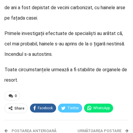
de ani a fost depistat de vecini carbonizat, cu hainele arse
pe fațada casei.
Primele investigații efectuate de specialiști au arătat că,
cel mai probabil, hainele s-au aprins de la o țigară nestinsă.
Incendiul s-a autostins.
Toate circumstanțele urmează a fi stabilite de organele de
resort.
0
Facebook
Twitter
WhatsApp
Share
E-mail
Facebook Messenger
POSTAREA ANTERIOARĂ
Telegram
OK.ru
URMĂTOAREA POSTARE