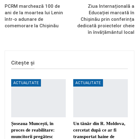
PCRM marchează 100 de
Ziua Internațională a
ani de la moartea lui Lenin
Educației marcată în
într-o adunare de
Chișinău prin conferința
comemorare la Chișinău
dedicată proiectelor cheie
în învățământul local
Citește și
ACTUALITATE
ACTUALITATE
Șoseaua Muncești, în
Un tânăr din R. Moldova,
proces de reabilitare:
cercetat după ce ar fi
muncitorii pregătesc
transportat haine de