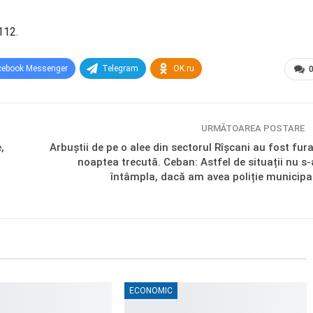
112.
cebook Messenger
Telegram
OK.ru
URMĂTOAREA POSTARE
,
Arbuştii de pe o alee din sectorul Rîşcani au fost fura
noaptea trecută. Ceban: Astfel de situații nu s-
întâmpla, dacă am avea poliție municipa
ECONOMIC