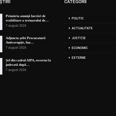
ȘTIRI
CATEGORII
Primăria anunță lucrări de
POLITIC
reabilitare a trotuarului de…
7 august 2026
ACTUALITATE
Adjuncta șefei Procuraturii
JUSTIȚIE
Anticorupție, Ina…
7 august 2026
ECONOMIC
EXTERNE
Șef din cadrul AIPA, escortat la
judecată după…
7 august 2026