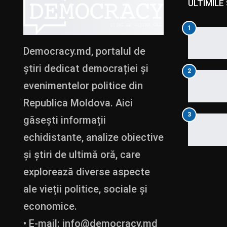
ULTIMILE 
1
Democracy.md, portalul de
știri dedicat democrației și
2
evenimentelor politice din
Republica Moldova. Aici
3
găsești informații
echidistante, analize obiective
și știri de ultimă oră, care
explorează diverse aspecte
ale vieții politice, sociale și
economice.
• E-mail:
info@democracy.md