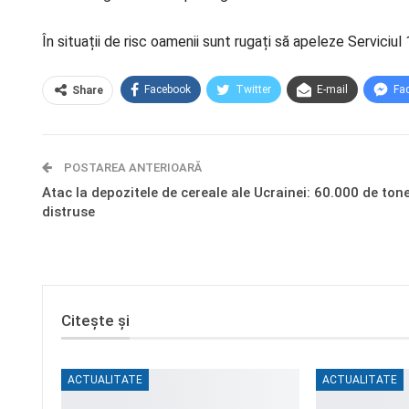
În situații de risc oamenii sunt rugați să apeleze Serviciul 
Facebook
Twitter
E-mail
Fa
Share
POSTAREA ANTERIOARĂ
Atac la depozitele de cereale ale Ucrainei: 60.000 de tone
distruse
Citește și
ACTUALITATE
ACTUALITATE