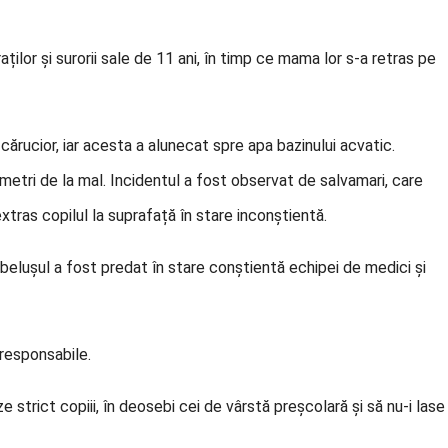
aților și surorii sale de 11 ani, în timp ce mama lor s-a retras pe
cărucior, iar acesta a alunecat spre apa bazinului acvatic.
4 metri de la mal. Incidentul a fost observat de salvamari, care
xtras copilul la suprafață în stare inconștientă.
belușul a fost predat în stare conștientă echipei de medici și
 responsabile.
strict copiii, în deosebi cei de vârstă preșcolară și să nu-i lase