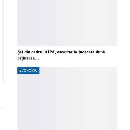
Șef din cadrul AIPA, escortat la judecată după
reținerea…
ECONOMIC