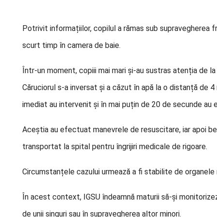
Potrivit informațiilor, copilul a rămas sub supravegherea fr
scurt timp în camera de baie.
Într-un moment, copiii mai mari și-au sustras atenția de la 
Căruciorul s-a inversat și a căzut în apă la o distanță de 
imediat au intervenit și în mai puțin de 20 de secunde au e
Aceștia au efectuat manevrele de resuscitare, iar apoi be
transportat la spital pentru îngrijiri medicale de rigoare.
Circumstanțele cazului urmează a fi stabilite de organele
În acest context, IGSU îndeamnă maturii să-și monitorizeze 
de unii singuri sau în supravegherea altor minori.