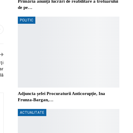
Primăria anunță lucrări de reabilitare a trotuarului
de pe…
POLITIC
0
ţi
ar
lă
Adjuncta șefei Procuraturii Anticorupție, Ina
Frunza-Bargan,…
ACTUALITATE