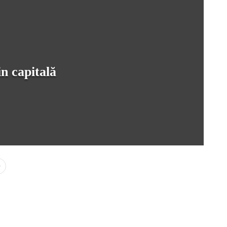
in capitală
0