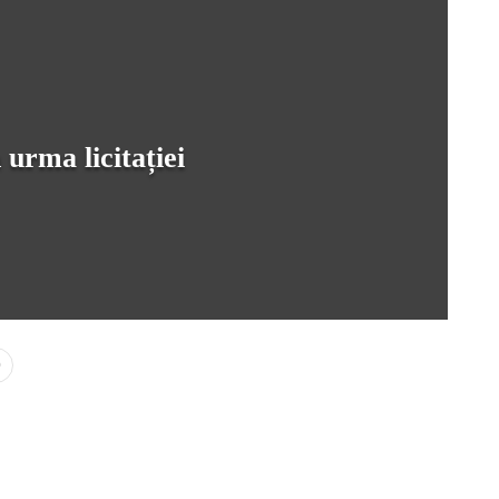
 urma licitației
0