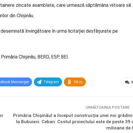
 containere zincate asamblate, care urmează săptămâna viitoare să
lor din Chișinău.
 desemnată învingătoare în urma licitației desfășurate pe
 Primăria Chișinău, BERD, E5P, BEI.
cebook Messenger
Telegram
OK.ru
URMĂTOAREA POSTARE
or
Primăria Chișinăul a început construcția unei noi grădini
la Bubuieci. Ceban: Costul proiectului este de peste 39 
milioane de l