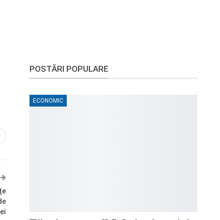
POSTĂRI POPULARE
ECONOMIC
0
țe
de
ei