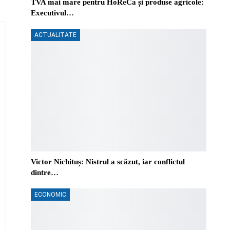
TVA mai mare pentru HoReCa și produse agricole:
Executivul…
ACTUALITATE
Victor Nichituș: Nistrul a scăzut, iar conflictul
dintre…
ECONOMIC