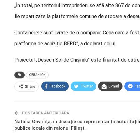
„În total, pe teritoriul întreprinderii se află alte 867 de
fie repartizate la platformele comune de stocare a deșeuri
Containerele sunt livrate de o companie Cehă care a fost
platforma de achiziție BERD”, a declarat edilul.
Proiectul „Deșeuri Solide Chișinău” este finanțat de către
CEBAN ION
Facebook
Twitter
E-mail
Fa
Share
POSTAREA ANTERIOARĂ
Natalia Gavrilița, în discuție cu reprezentanții autoritățil
publice locale din raionul Fălești