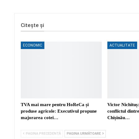
Citește și
ECONOMIC
ACTUALITATE
TVA mai mare pentru HoReCa și
Victor Nichituș:
produse agricole: Executivul propune
conflictul dint
majorarea cotei…
Chișinău…
PAGINA PRECEDENTĂ
PAGINA URMĂTOARE