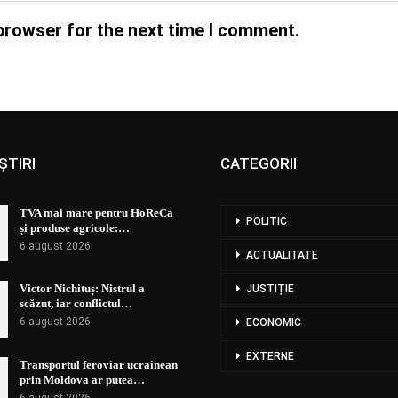
browser for the next time I comment.
ȘTIRI
CATEGORII
TVA mai mare pentru HoReCa
POLITIC
și produse agricole:…
6 august 2026
ACTUALITATE
Victor Nichituș: Nistrul a
JUSTIȚIE
scăzut, iar conflictul…
6 august 2026
ECONOMIC
EXTERNE
Transportul feroviar ucrainean
prin Moldova ar putea…
6 august 2026