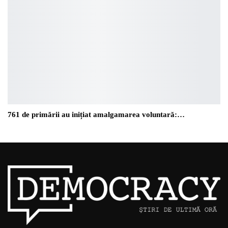
761 de primării au inițiat amalgamarea voluntară:…