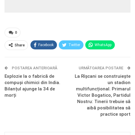
0
Facebook
Twitter
WhatsApp
Share
E-mail
Facebook Messenger
POSTAREA ANTERIOARĂ
Telegram
OK.ru
URMĂTOAREA POSTARE
Explozie la o fabrică de
La Rîșcani se construiește
compuși chimici din India.
un stadion
Bilanțul ajunge la 34 de
multifuncțional. Primarul
morți
Victor Bogatico, Partidul
Nostru: Tinerii trebuie să
aibă posibilitatea să
practice sport