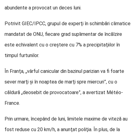
abundente a provocat un deces luni.
Potrivit GIEC/IPCC, grupul de experţi în schimbări climatice
mandatat de ONU, fiecare grad suplimentar de încălzire
este echivalent cu o creştere cu 7% a precipitaţiilor în
timpul furtunilor.
În Franţa, „vârful canicular din bazinul parizian va fi foarte
sever marţi şi în noaptea de marţi spre miercuri”, cu o
căldură „deosebit de provocatoare”, a avertizat Météo-
France.
Prin urmare, începând de luni, limitele maxime de viteză au
fost reduse cu 20 km/h, a anunţat poliţia. În plus, de la