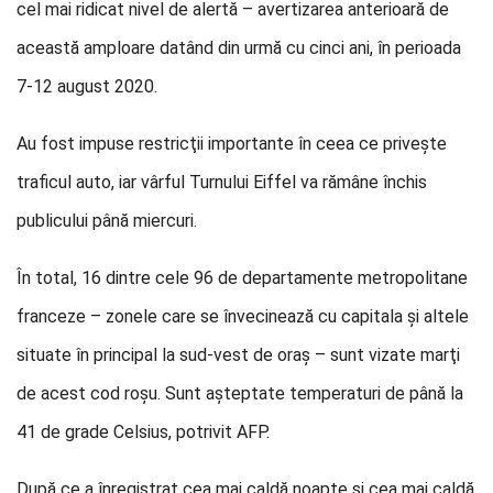
cel mai ridicat nivel de alertă – avertizarea anterioară de
această amploare datând din urmă cu cinci ani, în perioada
7-12 august 2020.
Au fost impuse restricţii importante în ceea ce priveşte
traficul auto, iar vârful Turnului Eiffel va rămâne închis
publicului până miercuri.
În total, 16 dintre cele 96 de departamente metropolitane
franceze – zonele care se învecinează cu capitala şi altele
situate în principal la sud-vest de oraş – sunt vizate marţi
de acest cod roşu. Sunt aşteptate temperaturi de până la
41 de grade Celsius, potrivit AFP.
După ce a înregistrat cea mai caldă noapte şi cea mai caldă