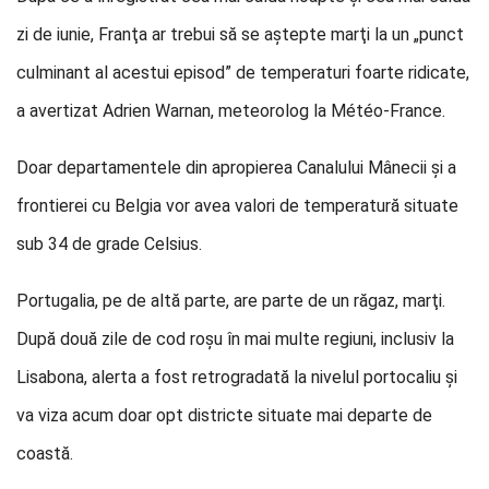
zi de iunie, Franţa ar trebui să se aştepte marţi la un „punct
culminant al acestui episod” de temperaturi foarte ridicate,
a avertizat Adrien Warnan, meteorolog la Météo-France.
Doar departamentele din apropierea Canalului Mânecii şi a
frontierei cu Belgia vor avea valori de temperatură situate
sub 34 de grade Celsius.
Portugalia, pe de altă parte, are parte de un răgaz, marţi.
După două zile de cod roşu în mai multe regiuni, inclusiv la
Lisabona, alerta a fost retrogradată la nivelul portocaliu şi
va viza acum doar opt districte situate mai departe de
coastă.