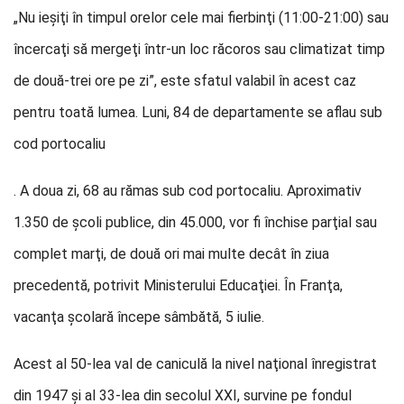
„Nu ieşiţi în timpul orelor cele mai fierbinţi (11:00-21:00) sau
încercaţi să mergeţi într-un loc răcoros sau climatizat timp
de două-trei ore pe zi”, este sfatul valabil în acest caz
pentru toată lumea. Luni, 84 de departamente se aflau sub
cod portocaliu
. A doua zi, 68 au rămas sub cod portocaliu. Aproximativ
1.350 de şcoli publice, din 45.000, vor fi închise parţial sau
complet marţi, de două ori mai multe decât în ziua
precedentă, potrivit Ministerului Educaţiei. În Franţa,
vacanţa şcolară începe sâmbătă, 5 iulie.
Acest al 50-lea val de caniculă la nivel naţional înregistrat
din 1947 şi al 33-lea din secolul XXI, survine pe fondul