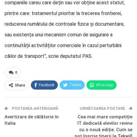
companiile careu care dețin sau vor obține acest statut,
printre care: tratamentul prioritar la trecerea frontierei,
reducerea numărului de controale fizice și documentare,
sau existența unui mecanism comun de asigurare a
continuității activităților comerciale în cazul perturbării
căilor de transport”, scrie deputatul PAS.
0
Facebook
Twitter
WhatsApp
Share
E-mail
Facebook Messenger
POSTAREA ANTERIOARĂ
Telegram
OK.ru
URMĂTOAREA POSTARE
Avertizare de călătorie în
Cea mai mare competiție
Italia
IT dedicată elevilor revine
cu o nouă ediție. Cum se
pot înscrie tinerii la Tekwill