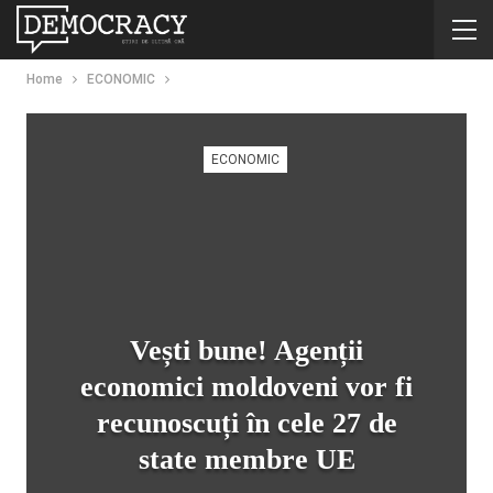
Home
ECONOMIC
ECONOMIC
Vești bune! Agenții
economici moldoveni vor fi
recunoscuți în cele 27 de
state membre UE