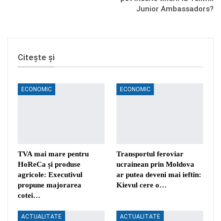
Junior Ambassadors?
Citește și
ECONOMIC
ECONOMIC
TVA mai mare pentru
Transportul feroviar
HoReCa și produse
ucrainean prin Moldova
agricole: Executivul
ar putea deveni mai ieftin:
propune majorarea
Kievul cere o…
cotei…
ACTUALITATE
ACTUALITATE