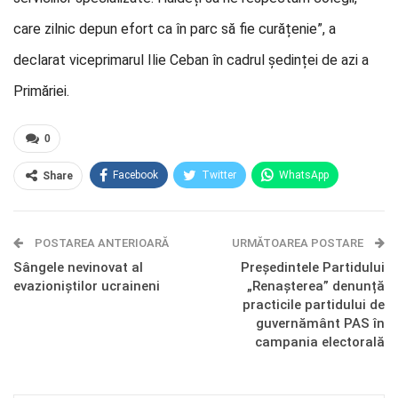
care zilnic depun efort ca în parc să fie curățenie”, a
declarat viceprimarul Ilie Ceban în cadrul ședinței de azi a
Primăriei.
0
Facebook
Twitter
WhatsApp
Share
E-mail
Facebook Messenger
POSTAREA ANTERIOARĂ
Telegram
OK.ru
URMĂTOAREA POSTARE
Sângele nevinovat al
Președintele Partidului
evazioniștilor ucraineni
„Renașterea” denunță
practicile partidului de
guvernământ PAS în
campania electorală