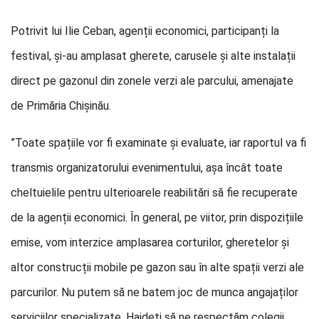
Potrivit lui Ilie Ceban, agenții economici, participanți la
festival, și-au amplasat gherete, carusele și alte instalații
direct pe gazonul din zonele verzi ale parcului, amenajate
de Primăria Chișinău.
”Toate spațiile vor fi examinate și evaluate, iar raportul va fi
transmis organizatorului evenimentului, așa încât toate
cheltuielile pentru ulterioarele reabilitări să fie recuperate
de la agenții economici. În general, pe viitor, prin dispozițiile
emise, vom interzice amplasarea corturilor, gheretelor și
altor construcții mobile pe gazon sau în alte spații verzi ale
parcurilor. Nu putem să ne batem joc de munca angajaților
serviciilor specializate. Haideți să ne respectăm colegii,