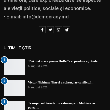
ale vieții politice, sociale și economice.
• E-mail:
info@democracy.md
ULTIMILE ȘTIRI
1
TVA mai mare pentru HoReCa și produse agricole:…
6 august 2026
2
Victor Nichituș: Nistrul a scăzut, iar conflictul…
6 august 2026
3
Transportul feroviar ucrainean prin Moldova ar
putea…