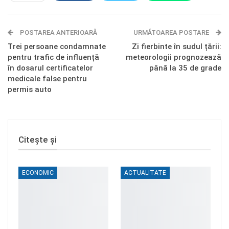
E-mail
Facebook Messenger
POSTAREA ANTERIOARĂ
Telegram
OK.ru
URMĂTOAREA POSTARE
Trei persoane condamnate
Zi fierbinte în sudul țării:
pentru trafic de influență
meteorologii prognozează
în dosarul certificatelor
până la 35 de grade
medicale false pentru
permis auto
Citește și
ECONOMIC
ACTUALITATE