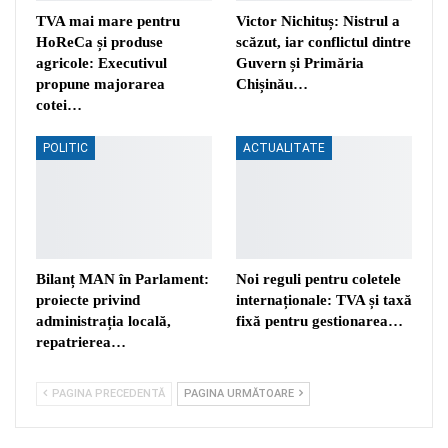
TVA mai mare pentru
Victor Nichituș: Nistrul a
HoReCa și produse
scăzut, iar conflictul dintre
agricole: Executivul
Guvern și Primăria
propune majorarea
Chișinău…
cotei…
POLITIC
ACTUALITATE
Bilanț MAN în Parlament:
Noi reguli pentru coletele
proiecte privind
internaționale: TVA și taxă
administrația locală,
fixă pentru gestionarea…
repatrierea…
PAGINA PRECEDENTĂ
PAGINA URMĂTOARE