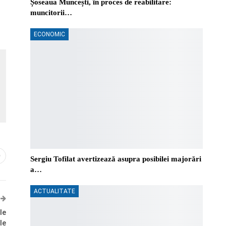
Șoseaua Muncești, în proces de reabilitare:
muncitorii…
ECONOMIC
0
Sergiu Tofilat avertizează asupra posibilei majorări
a…
ACTUALITATE
le
le