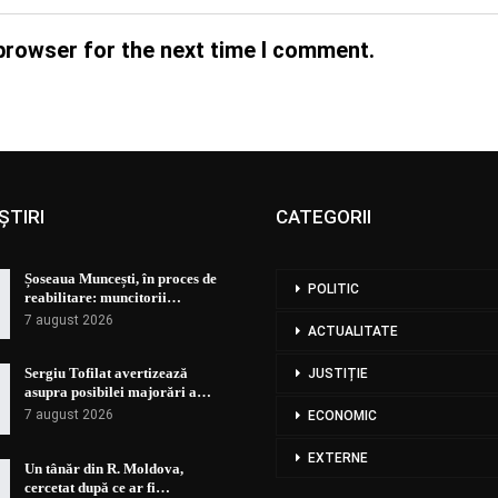
browser for the next time I comment.
ȘTIRI
CATEGORII
Șoseaua Muncești, în proces de
POLITIC
reabilitare: muncitorii…
7 august 2026
ACTUALITATE
Sergiu Tofilat avertizează
JUSTIȚIE
asupra posibilei majorări a…
7 august 2026
ECONOMIC
EXTERNE
Un tânăr din R. Moldova,
cercetat după ce ar fi…