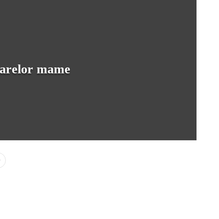
toarelor mame
0