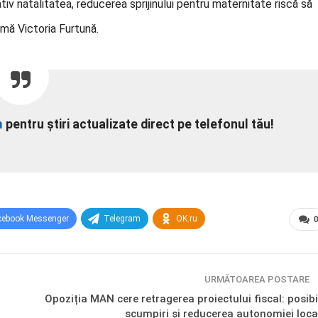
iv natalitatea, reducerea sprijinului pentru maternitate riscă să
rmă Victoria Furtună.
m
pentru știri actualizate direct pe telefonul tău!
cebook Messenger
Telegram
OK.ru
URMĂTOAREA POSTARE
Opoziția MAN cere retragerea proiectului fiscal: posibi
scumpiri și reducerea autonomiei loca