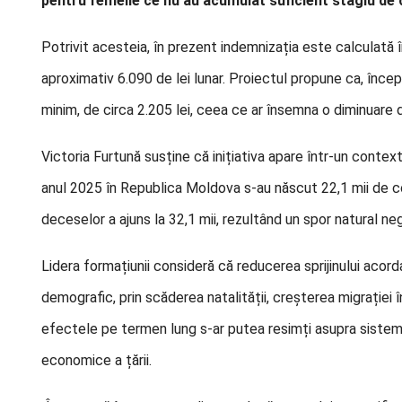
pentru femeile ce nu au acumulat suficient stagiu de 
Potrivit acesteia, în prezent indemnizația este calculată 
aproximativ 6.090 de lei lunar. Proiectul propune ca, încep
minim, de circa 2.205 lei, ceea ce ar însemna o diminuare 
Victoria Furtună susține că inițiativa apare într-un conte
anul 2025 în Republica Moldova s-au născut 22,1 mii de co
deceselor a ajuns la 32,1 mii, rezultând un spor natural n
Lidera formațiunii consideră că reducerea sprijinului acor
demografic, prin scăderea natalității, creșterea migrației în
efectele pe termen lung s-ar putea resimți asupra sistemel
economice a țării.