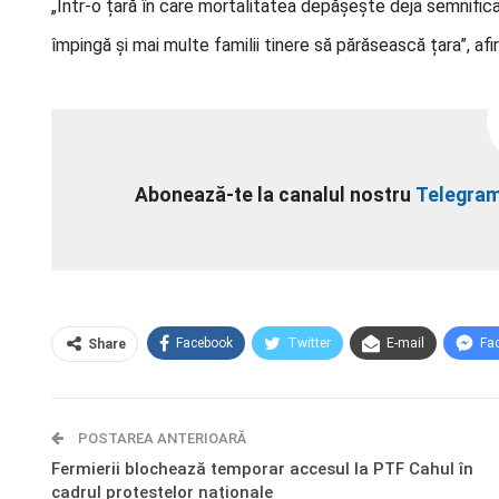
„Într-o țară în care mortalitatea depășește deja semnificat
împingă și mai multe familii tinere să părăsească țara”, afi
Abonează-te la canalul nostru
Telegra
Facebook
Twitter
E-mail
Fa
Share
POSTAREA ANTERIOARĂ
Fermierii blochează temporar accesul la PTF Cahul în
cadrul protestelor naționale