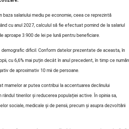
cotizare.
în baza salariului mediu pe economie, ceea ce reprezintă
ând cu anul 2027, calculul să fie efectuat pornind de la salariul
de aproape 3.900 de lei pe lună pentru beneficiare.
xt demografic dificil. Conform datelor prezentate de aceasta, în
pii, cu 6,6% mai puțin decât în anul precedent, în timp ce număr
egativ de aproximativ 10 mii de persoane.
dat mamelor ar putea contribui la accentuarea declinului
 rândul tinerilor și reducerea populației active. În opinia sa,
or sociale, medicale și de pensii, precum și asupra dezvoltării