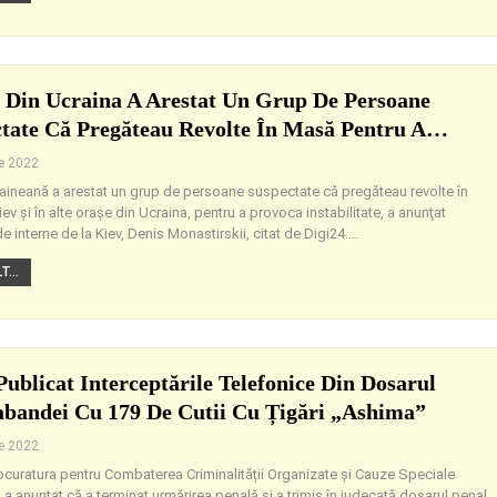
a Din Ucraina A Arestat Un Grup De Persoane
tate Că Pregăteau Revolte În Masă Pentru A…
ie 2022
craineană a arestat un grup de persoane suspectate că pregăteau revolte în
ev şi în alte oraşe din Ucraina, pentru a provoca instabilitate, a anunţat
de interne de la Kiev, Denis Monastirskii, citat de Digi24.
…
...
Publicat Interceptările Telefonice Din Dosarul
bandei Cu 179 De Cutii Cu Țigări „Ashima”
ie 2022
rocuratura pentru Combaterea Criminalității Organizate și Cauze Speciale
a anunțat că a terminat urmărirea penală și a trimis în judecată dosarul penal