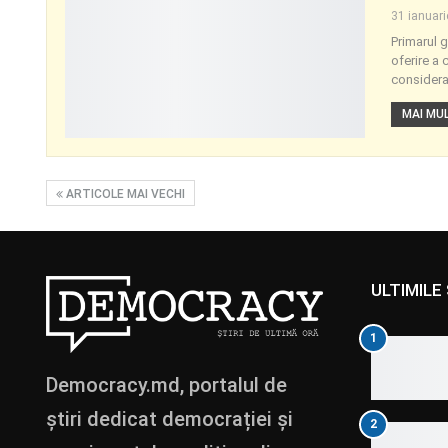
31 ianuar
Primarul g
oferire a 
considerar
MAI MULT
ARTICOLE MAI VECHI
ULTIMILE 
1
Democracy.md, portalul de
știri dedicat democrației și
2