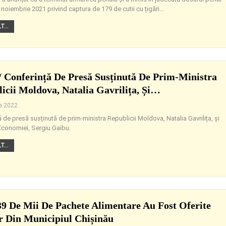
 noiembrie 2021 privind captura de 179 de cutii cu țigări
…
...
 Conferință De Presă Susținută De Prim-Ministra
icii Moldova, Natalia Gavrilița, Și…
ie 2022
 de presă susținută de prim-ministra Republicii Moldova, Natalia Gavrilița, și
 Economiei, Sergiu Gaibu.
...
39 De Mii De Pachete Alimentare Au Fost Oferite
r Din Municipiul Chișinău