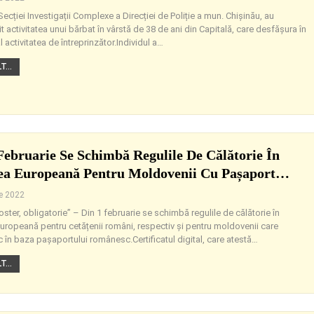
Secției Investigații Complexe a Direcției de Poliție a mun. Chișinău, au
 activitatea unui bărbat în vârstă de 38 de ani din Capitală, care desfășura în
 activitatea de întreprinzător.Individul a
…
...
Februarie Se Schimbă Regulile De Călătorie În
ea Europeană Pentru Moldovenii Cu Pașaport…
ie 2022
ter, obligatorie” – Din 1 februarie se schimbă regulile de călătorie în
uropeană pentru cetățenii români, respectiv și pentru moldovenii care
 în baza pașaportului românesc.Certificatul digital, care atestă
…
...