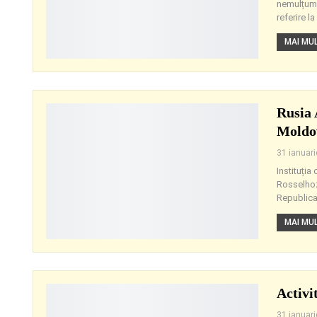
nemulțumi
referire l
MAI MULT
Rusia 
Moldo
31 ianuar
Instituția
Rosselhoz
Republica
MAI MULT
Activi
31 ianuar