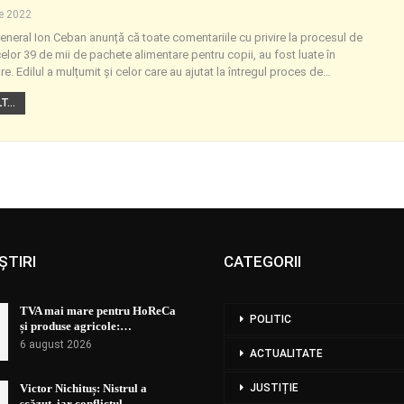
ie 2022
eneral Ion Ceban anunță că toate comentariile cu privire la procesul de
celor 39 de mii de pachete alimentare pentru copii, au fost luate în
e. Edilul a mulțumit și celor care au ajutat la întregul proces de
…
...
ȘTIRI
CATEGORII
TVA mai mare pentru HoReCa
POLITIC
și produse agricole:…
6 august 2026
ACTUALITATE
Victor Nichituș: Nistrul a
JUSTIȚIE
scăzut, iar conflictul…