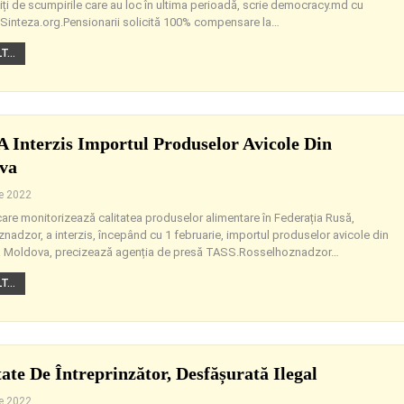
ți de scumpirile care au loc în ultima perioadă, scrie democracy.md cu
a Sinteza.org.Pensionarii solicită 100% compensare la
…
...
A Interzis Importul Produselor Avicole Din
va
ie 2022
 care monitorizează calitatea produselor alimentare în Federația Rusă,
nadzor, a interzis, începând cu 1 februarie, importul produselor avicole din
 Moldova, precizează agenția de presă TASS.Rosselhoznadzor
…
...
tate De Întreprinzător, Desfășurată Ilegal
ie 2022