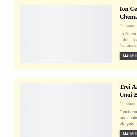
Ion Ce
Chemar
31 ianuar
La Curtea
judecată p
Naționale,
MAI MULT
Trei A
Unui B
31 ianuar
Funcționar
pneumatice
obligatori
MAI MULT