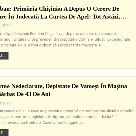
ban: Primăria Chișinău A Depus O Cerere De
e În Judecată La Curtea De Apel: Tot Astăzi,…
ie 2022
 de Apel Chișinău Primăria Chișinău va depune o cerere de chemare în
rivind nulitatea unor prevederi din dispoziția Comisiei Situații Excepționale
 prin care ANRE a fost obligat să aprobe tarife majorate la
…
...
rme Nedeclarate, Depistate De Vameși În Mașina
ărbat De 43 De Ani
ie 2022
ii vamali de la Leușeni au prevenit o tentativă de transportare ilicită a armelor
, care, conform legislației în vigoare, constituie obiectul declarării
i la traversarea frontierei.Cazul a fost înregistrat
…
...