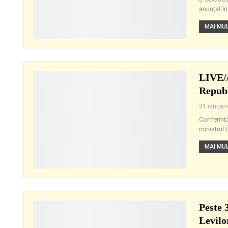
anunțat în
MAI MULT
LIVE//
Republ
31 ianuar
Conferință
ministrul
MAI MULT
Peste 
Levilo