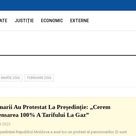
ATE
JUSTIȚIE
ECONOMIC
EXTERNE
MARTIE 2026
FEBRUARIE 2026
narii Au Protestat La Președinție: „Cerem
nsarea 100% A Tarifului La Gaz”
ie 2022
eședinției Republicii Moldova a avut loc un protest al pensionarilor. Ei sunt