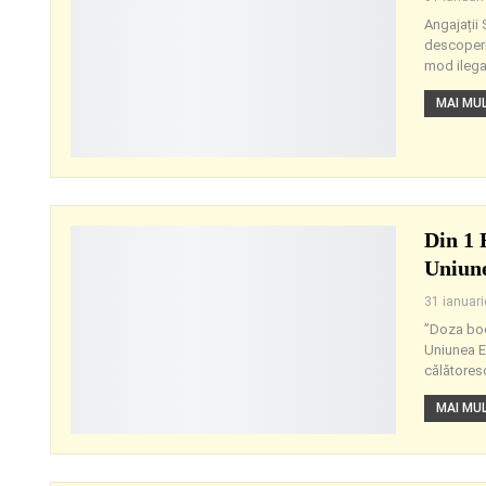
Angajații 
descoperit
mod ilegal
MAI MULT
Din 1 
Uniun
31 ianuar
”Doza boos
Uniunea E
călătoresc
MAI MULT