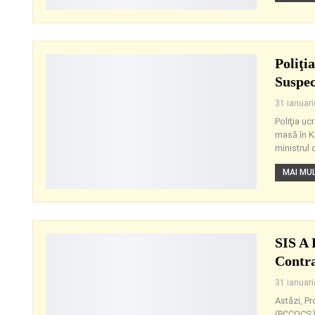
Poliţi
Suspec
31 ianuar
Poliţia u
masă în Ki
ministrul 
MAI MULT
SIS A 
Contra
31 ianuar
Astăzi, P
(PCCOCS) 