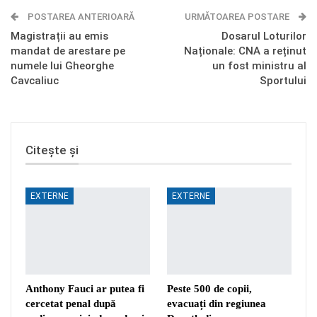
POSTAREA ANTERIOARĂ
Telegram
OK.ru
URMĂTOAREA POSTARE
Magistrații au emis
Dosarul Loturilor
mandat de arestare pe
Naționale: CNA a reținut
numele lui Gheorghe
un fost ministru al
Cavcaliuc
Sportului
Citește și
EXTERNE
EXTERNE
Anthony Fauci ar putea fi
Peste 500 de copii,
cercetat penal după
evacuați din regiunea