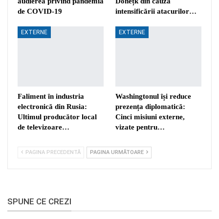
audierea privind pandemia
Donețk din cauza
de COVID-19
intensificării atacurilor…
EXTERNE
EXTERNE
Faliment în industria
Washingtonul își reduce
electronică din Rusia:
prezența diplomatică:
Ultimul producător local
Cinci misiuni externe,
de televizoare…
vizate pentru…
PAGINA PRECEDENTĂ
PAGINA URMĂTOARE
SPUNE CE CREZI