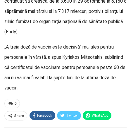
continuat să crească, de la 3.600 în 29 octombrie la 6.150 o
săptămână mai târziu şi la 7.317 miercuri, potrivit bilanţului
zilnic furnizat de organizaţia naţională de sănătate publică
(Eody).
„A treia doză de vaccin este decisivă” mai ales pentru
persoanele în vârstă, a spus Kyriakos Mitsotakis, subliniind
că certificatul de vaccinare pentru persoanele peste 60 de
ani nu va mai fi valabil la şapte luni de la ultima doză de
vaccin.
0
Facebook
Twitter
WhatsApp
Share
E-mail
Facebook Messenger