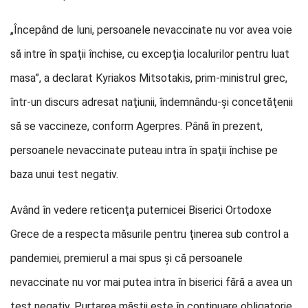
„Începând de luni, persoanele nevaccinate nu vor avea voie
să intre în spaţii închise, cu excepţia localurilor pentru luat
masa”, a declarat Kyriakos Mitsotakis, prim-ministrul grec,
într-un discurs adresat naţiunii, îndemnându-şi concetăţenii
să se vaccineze, conform Agerpres. Până în prezent,
persoanele nevaccinate puteau intra în spaţii închise pe
baza unui test negativ.
Având în vedere reticenţa puternicei Biserici Ortodoxe
Grece de a respecta măsurile pentru ţinerea sub control a
pandemiei, premierul a mai spus și că persoanele
nevaccinate nu vor mai putea intra în biserici fără a avea un
test negativ. Purtarea măştii este în continuare obligatorie