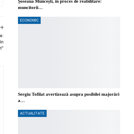
Șoseaua Muncești, în proces de reabilitare:
0
muncitorii…
ECONOMIC
a:
în
t”
Sergiu Tofilat avertizează asupra posibilei majorări
a…
ACTUALITATE