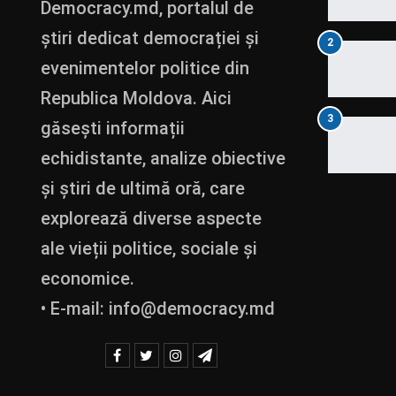
Democracy.md, portalul de
știri dedicat democrației și
2
evenimentelor politice din
Republica Moldova. Aici
3
găsești informații
echidistante, analize obiective
și știri de ultimă oră, care
explorează diverse aspecte
ale vieții politice, sociale și
economice.
• E-mail:
info@democracy.md