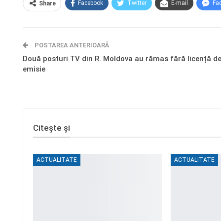
Facebook
Twitter
E-mail
Fa
Share
POSTAREA ANTERIOARĂ
Două posturi TV din R. Moldova au rămas fără licență d
emisie
Citește și
ACTUALITATE
ACTUALITATE