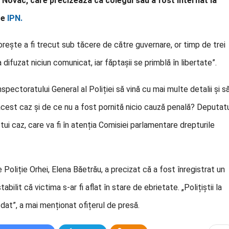
Novac, care precizează că colegul său a fost internat la
te
IPN.
ește a fi trecut sub tăcere de către guvernare, or timp de trei
 difuzat niciun comunicat, iar făptașii se primblă în libertate”.
nspectoratului General al Poliției să vină cu mai multe detalii și s
 acest caz și de ce nu a fost pornită nicio cauză penală? Deputat
ui caz, care va fi în atenția Comisiei parlamentare drepturile
Poliție Orhei, Elena Băetrău, a precizat că a fost înregistrat un
bilit că victima s-ar fi aflat în stare de ebrietate. „Polițiștii la
t”, a mai menționat ofițerul de presă.