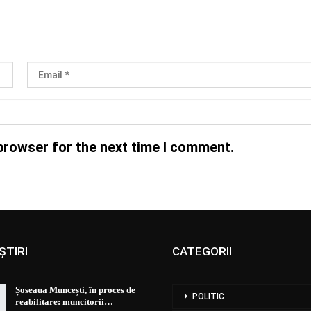
browser for the next time I comment.
ȘTIRI
CATEGORII
Șoseaua Muncești, în proces de
POLITIC
reabilitare: muncitorii…