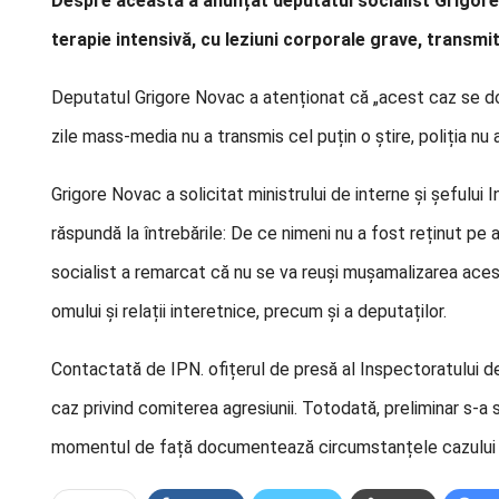
Despre aceasta a anunțat deputatul socialist Grigore 
terapie intensivă, cu leziuni corporale grave, transmi
Deputatul Grigore Novac a atenționat că „acest caz se dor
zile mass-media nu a transmis cel puțin o știre, poliția nu a
Grigore Novac a solicitat ministrului de interne și șefului I
răspundă la întrebările: De ce nimeni nu a fost reținut pe
socialist a remarcat că nu se va reuși mușamalizarea acest
omului și relații interetnice, precum și a deputaților.
Contactată de IPN. ofițerul de presă al Inspectoratului de 
caz privind comiterea agresiunii. Totodată, preliminar s-a sta
momentul de față documentează circumstanțele cazului da