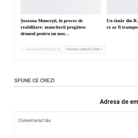
Șoseaua Muncești, în proces de
Un tânăr din R
reabilitare: muncitorii pregătesc
ce ar fi transp
drumul pentru un nou…
PAGINA PRECEDENTĂ
PAGINA URMĂTOARE
SPUNE CE CREZI
Adresa de ema