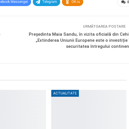
cebook Messenger
Telegram
OK.ru
URMĂTOAREA POSTARE
e
Președinta Maia Sandu, în vizita oficială din Cehi
„Extinderea Uniunii Europene este o investiție 
securitatea întregului continen
ACTUALITATE