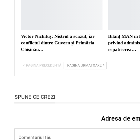
Victor Nichituș: Nistrul a scăzut, iar
Bilanț MAN în 
conflictul dintre Guvern și Primăria
privind adminis
Chișinău…
repatrierea…
PAGINA PRECEDENTĂ
PAGINA URMĂTOARE
SPUNE CE CREZI
Adresa de ema