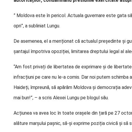
autorităților, condamnând presiunile exercitate asupr
” Moldova este în pericol. Actuala guvernare este gata să 
opri”, a subliniat Lungu.
De asemenea, el a menționat că actualul președinte și guv
șantajul împotriva opoziției, limitarea dreptului legal al 
“Am fost privați de libertatea de exprimare și de libertate
infracțiuni pe care nu le-a comis. Dar noi putem schimba a
Haideți, împreună, să apărăm Moldova și democrația adevă
mai bun!”, – a scris Alexei Lungu pe blogul său.
Acțiunea va avea loc în toate orașele din țară pe 27 octom
alăture marșului pașnic, să-și exprime poziția civică și să 