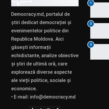
1
Democracy.md, portalul de
știri dedicat democrației și
2
evenimentelor politice din
Republica Moldova. Aici
3
găsești informații
echidistante, analize obiective
și știri de ultimă oră, care
explorează diverse aspecte
ale vieții politice, sociale și
economice.
• E-mail:
info@democracy.md