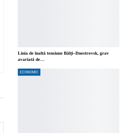
Linia de înaltă tensiune Bălți–Dnestrovsk, grav
avariată de…
ECONOMIC