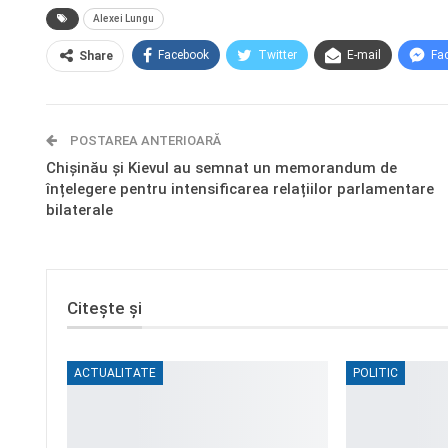
Alexei Lungu
Facebook
Twitter
E-mail
Fa
Share
POSTAREA ANTERIOARĂ
Chișinău și Kievul au semnat un memorandum de
înțelegere pentru intensificarea relațiilor parlamentare
bilaterale
Citește și
ACTUALITATE
POLITIC