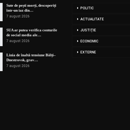
Sute de pești morți, descoperiți
POLITIC
într-un iaz din…
7 august 2026
ACTUALITATE
SUA ar putea verifica conturile
JUSTIȚIE
de social media ale…
7 august 2026
ECONOMIC
EXTERNE
Linia de înaltă tensiune Bălți–
Dnestrovsk, grav…
7 august 2026