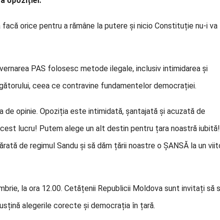
a opoziției.
facă orice pentru a rămâne la putere și nicio Constituție nu-i va
ernarea PAS folosesc metode ilegale, inclusiv intimidarea și
alegătorului, ceea ce contravine fundamentelor democrației.
a de opinie. Opoziția este intimidată, șantajată și acuzată de
cest lucru! Putem alege un alt destin pentru țara noastră iubită!
rată de regimul Sandu și să dăm țării noastre o ȘANSĂ la un viit
brie, la ora 12.00. Cetățenii Republicii Moldova sunt invitați să 
susțină alegerile corecte și democrația în țară.