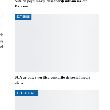
Sute de pești morți, descoperiți într-un iaz din
Dănceni.…
0
EXTERNE
în
ol
SUA ar putea verifica conturile de social media
ale…
ACTUALITATE