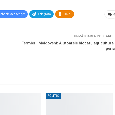
cebook Messenger
Telegram
OK.ru
URMĂTOAREA POSTARE
Fermierii Moldoveni: Ajutoarele blocați, agricultura 
peric
POLITIC