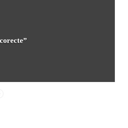
corecte”
0