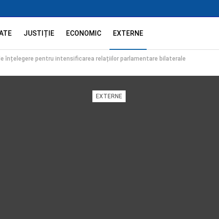
ATE
JUSTIȚIE
ECONOMIC
EXTERNE
nțelegere pentru intensificarea relațiilor parlamentare bilaterale
EXTERNE