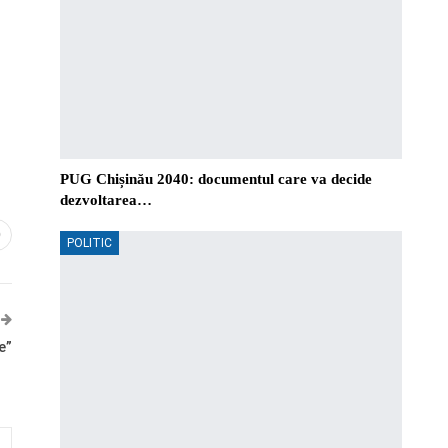
PUG Chișinău 2040: documentul care va decide
dezvoltarea…
0
POLITIC
e”