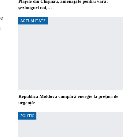
Plajele din Chișinău, amenajate pentru vară:
șezlonguri noi,…
re
ACTUALITATE
i
Republica Moldova cumpără energie la prețuri de
urgență:…
POLITIC