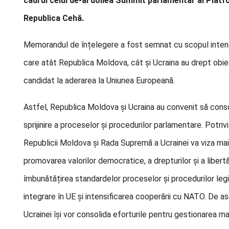
cadrul celui de-al doilea Summit parlamentar al Platf
Republica Cehă.
Memorandul de înțelegere a fost semnat cu scopul intensific
care atât Republica Moldova, cât și Ucraina au drept obie
candidat la aderarea la Uniunea Europeană.
Astfel, Republica Moldova și Ucraina au convenit să con
sprijinire a proceselor și procedurilor parlamentare. Pot
Republicii Moldova și Rada Supremă a Ucrainei va viza mai
promovarea valorilor democratice, a drepturilor și a libertăț
îmbunătățirea standardelor proceselor și procedurilor legi
integrare în UE și intensificarea cooperării cu NATO. De
Ucrainei își vor consolida eforturile pentru gestionarea m