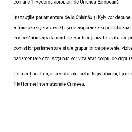
comune în vederea apropierii de Uniunea Europeană.
Instituțiile parlamentare de la Chișinău și Kyiv vor depune
a transparenței activității și de asigurare a suportului anal
cooperării interparlamentare, vor fi organizate vizite reci
comisiilor parlamentare și ale grupurilor de prietenie, vizit
parlamentare etc. Acțiunile vor viza atât corpul de deputați
De menționat că, în aceste zile, șeful legislativului, Igor 
Platformei Internaționale Crimeea.