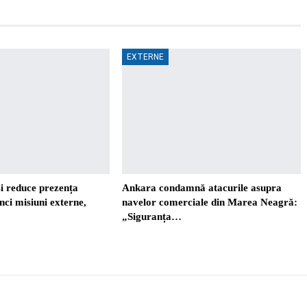
EXTERNE
i reduce prezența
Ankara condamnă atacurile asupra
nci misiuni externe,
navelor comerciale din Marea Neagră:
„Siguranța…