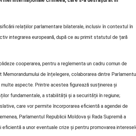
ormei Internaționale Crimeea, care s-a desfășurat în
ării relațiilor parlamentare bilaterale, inclusiv în contextul în
ctiv integrarea europeană, după ce au primit statutul de țară
solideze cooperarea, pentru a reglementa un cadru comun de
rivit Memorandumului de înțelegere, colaborarea dintre Parlamentu
 multe aspecte. Printre acestea figurează susținerea și
ilor fundamentale, a stabilității și a securității în regiune;
slative, care vor permite încorporarea eficientă a agendei de
 asemenea, Parlamentul Republicii Moldova și Rada Supremă a
ai eficientă a unor eventuale crize și pentru promovarea interesel