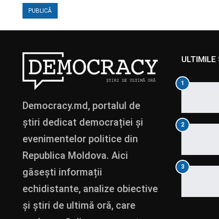
ULTIMILE 
1
Democracy.md, portalul de
știri dedicat democrației și
2
evenimentelor politice din
Republica Moldova. Aici
3
găsești informații
echidistante, analize obiective
și știri de ultimă oră, care