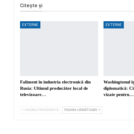
Citește și
EXTERNE
EXTERNE
Faliment în industria electronică din
Washingtonul îș
Rusia: Ultimul producător local de
diplomatică: Ci
televizoare…
vizate pentru…
PAGINA PRECEDENTĂ
PAGINA URMĂTOARE