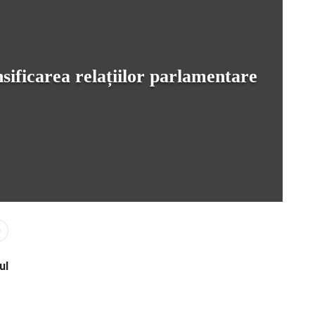
ificarea relațiilor parlamentare
0
ul