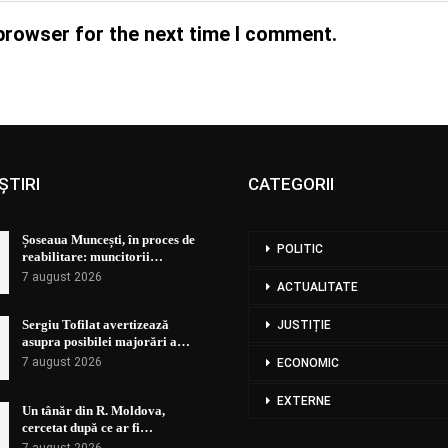
browser for the next time I comment.
ȘTIRI
CATEGORII
Șoseaua Muncești, în proces de
POLITIC
reabilitare: muncitorii…
7 august 2026
ACTUALITATE
Sergiu Tofilat avertizează
JUSTIȚIE
asupra posibilei majorări a…
7 august 2026
ECONOMIC
EXTERNE
Un tânăr din R. Moldova,
cercetat după ce ar fi…
7 august 2026