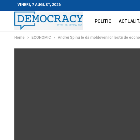
VINERI, 7 AUGUST, 2026
POLITIC
ACTUALIT
Home
ECONOMIC
Andrei Spînu le dă moldovenilor lecții de econ