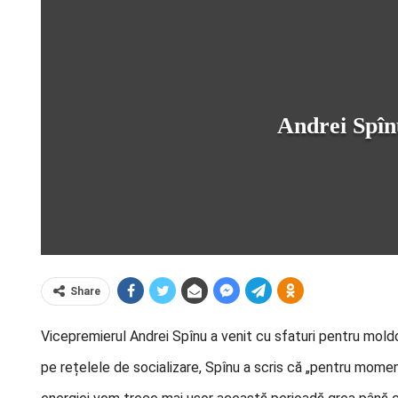
Andrei Spînu
Share
Vicepremierul Andrei Spînu a venit cu sfaturi pentru mol
pe rețelele de socializare, Spînu a scris că „pentru moment,