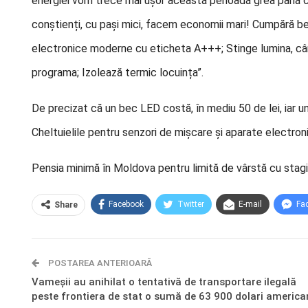
energiei vom trece mai ușor această perioadă grea până ce l
conștienți, cu pași mici, facem economii mari! Cumpără b
electronice moderne cu eticheta A+++; Stinge lumina, când
programa; Izolează termic locuința”.
De precizat că un bec LED costă, în mediu 50 de lei, iar u
Cheltuielile pentru senzori de mișcare și aparate electron
Pensia minimă în Moldova pentru limită de vârstă cu stag
Facebook
Twitter
E-mail
Fa
Share
POSTAREA ANTERIOARĂ
Vameșii au anihilat o tentativă de transportare ilegală
peste frontiera de stat o sumă de 63 900 dolari america