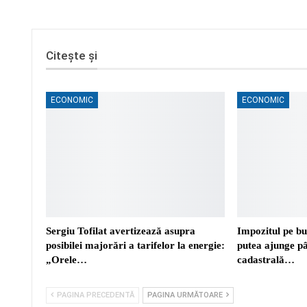
Citește și
ECONOMIC
ECONOMIC
Sergiu Tofilat avertizează asupra
Impozitul pe bu
posibilei majorări a tarifelor la energie:
putea ajunge p
„Orele…
cadastrală…
PAGINA PRECEDENTĂ
PAGINA URMĂTOARE