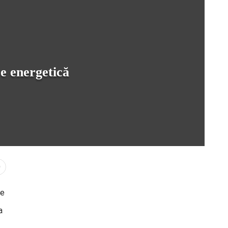
re energetică
0
re
a