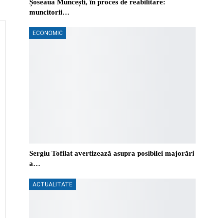
Șoseaua Muncești, în proces de reabilitare:
muncitorii…
ECONOMIC
Sergiu Tofilat avertizează asupra posibilei majorări
a…
ACTUALITATE