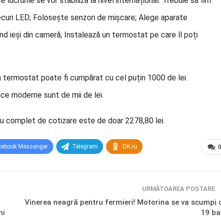
ucrurile se vor stabiliza la nivel internațional. Trebuie să fim
ecuri LED; Folosește senzori de mișcare; Alege aparate
 ieși din cameră; Instalează un termostat pe care îl poți
n termostat poate fi cumpărat cu cel puțin 1000 de lei.
ice moderne sunt de mii de lei.
iu complet de cotizare este de doar 2278,80 lei.
cebook Messenger
Telegram
OK.ru
URMĂTOAREA POSTARE
Vinerea neagră pentru fermieri! Motorina se va scumpi 
ni
19 ba