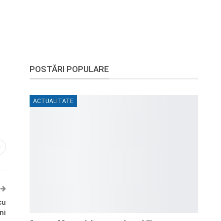
POSTĂRI POPULARE
ACTUALITATE
0
cu
ni