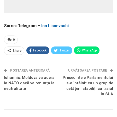
Sursa: Telegram –
Ian Lisnevschi
0
Facebook
Twitter
WhatsApp
Share
E-mail
Facebook Messenger
POSTAREA ANTERIOARĂ
Telegram
OK.ru
URMĂTOAREA POSTARE
Iohannis: Moldova va adera
Președintele Parlamentului
la NATO dacă va renunța la
s-a întâlnit cu un grup de
neutralitate
cetățeni stabiliți cu traiul
în SUA