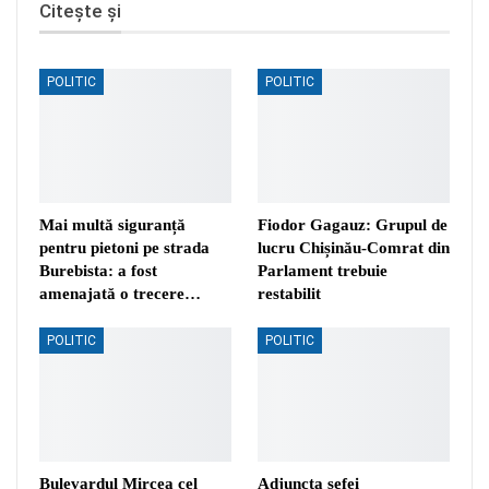
Citește și
POLITIC
POLITIC
Mai multă siguranță
Fiodor Gagauz: Grupul de
pentru pietoni pe strada
lucru Chișinău-Comrat din
Burebista: a fost
Parlament trebuie
amenajată o trecere…
restabilit
POLITIC
POLITIC
Bulevardul Mircea cel
Adjuncta șefei