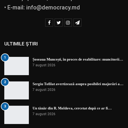
• E-mail:
info@democracy.md
ULTIMILE ȘTIRI
1
Șoseaua Muncești, în proces de reabilitare: muncitorii…
7 august 2026
2
Sergiu Tofilat avertizează asupra posibilei majorări a…
7 august 2026
3
Un tânăr din R. Moldova, cercetat după ce ar fi…
7 august 2026