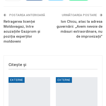
E-mail
Facebook Messenger
POSTAREA ANTERIOARĂ
Telegram
OK.ru
URMĂTOAREA POSTARE
Retragerea licenței
Ion Chicu, atac la adresa
Moldovagaz, între
guvernării: „Avem nevoie de
acuzațiile Gazprom și
măsuri extraordinare, nu
poziția experților
de improvizații”
moldoveni
Citește și
EXTERNE
EXTERNE