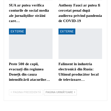
SUA ar putea verifica
Anthony Fauci ar putea fi
conturile de social media
cercetat penal după
ale jurnaliștilor străini
audierea privind pandemia
care…
de COVID-19
EXTERNE
EXTERNE
Peste 500 de copii,
Faliment în industria
evacuați din regiunea
electronică din Rusia:
Donețk din cauza
Ultimul producător local
intensificării atacurilor…
de televizoare…
PAGINA PRECEDENTĂ
PAGINA URMĂTOARE