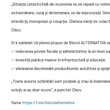
„Situația catastrofală din economie nu se repară cu vor
extraordinare, curaj și determinare, nu de improvizații. Simul
interdicții, monopoluri și corupție. Chimica minții lor col
Chicu.
El a subliniat că pilonul propus de Blocul ALTERNATIVA s
✅ reducerea poverii fiscale și administrative la un nivel su
✅ investiții publice masive în infrastructură și educație;
✅ eliminarea discriminării producătorilor autohtoni și spriji
„Toate aceste schimbări sunt posibile și stau la îndemâna
soluții, ei au doar scuze”, a punctat Chicu.
Sursa:
https://t.me/bloculalternativa