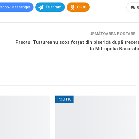
cebook Messenger
Telegram
OK.ru
URMĂTOAREA POSTARE
Preotul Turtureanu scos forțat din biserică după trecer
la Mitropolia Basarabi
POLITIC