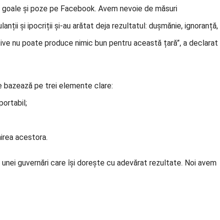
be goale și poze pe Facebook. Avem nevoie de măsuri
anții și ipocriții și-au arătat deja rezultatul: dușmănie, ignoranță,
ective nu poate produce nimic bun pentru această țară”, a declarat
e bazează pe trei elemente clare:
portabil;
nirea acestora.
 unei guvernări care își dorește cu adevărat rezultate. Noi avem