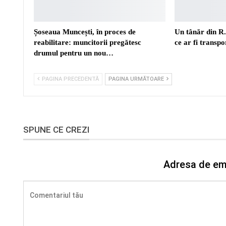
Șoseaua Muncești, în proces de
Un tânăr din R
reabilitare: muncitorii pregătesc
ce ar fi transp
drumul pentru un nou…
PAGINA PRECEDENTĂ
PAGINA URMĂTOARE
SPUNE CE CREZI
Adresa de ema