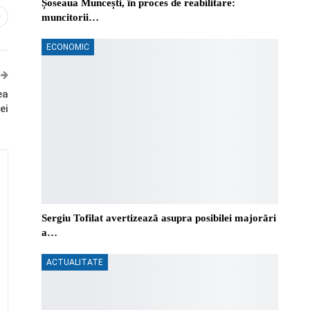
Șoseaua Muncești, în proces de reabilitare:
0
muncitorii…
ECONOMIC
ea
ei
Sergiu Tofilat avertizează asupra posibilei majorări
a…
ACTUALITATE