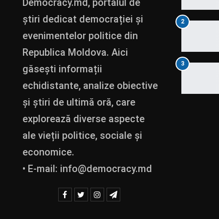
Democracy.md, portalul de
știri dedicat democrației și
2
evenimentelor politice din
Republica Moldova. Aici
3
găsești informații
echidistante, analize obiective
și știri de ultimă oră, care
explorează diverse aspecte
ale vieții politice, sociale și
economice.
• E-mail:
info@democracy.md