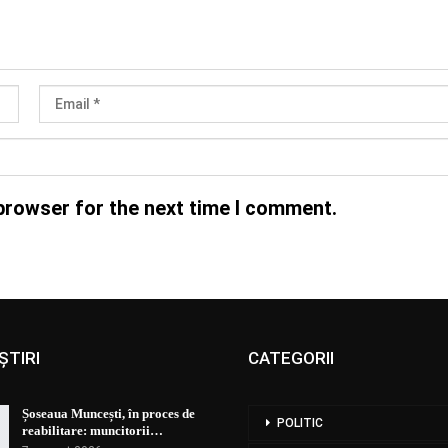
browser for the next time I comment.
ȘTIRI
CATEGORII
Șoseaua Muncești, în proces de
POLITIC
reabilitare: muncitorii…