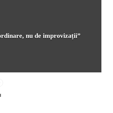
rdinare, nu de improvizații”
0
l