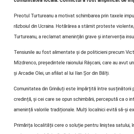
comunitatea locală. Conflictul a fost amplificat de impl
Preotul Turtureanu a motivat schimbarea prin taxele impus
războiul din Ucraina. Hotărârea a stârnit proteste violente, 
Turtureanu, a reclamat amenințări grave și intervenția insuf
Tensiunile au fost alimentate și de politicieni precum Vict
Mîzdrenco, președintele raionului Râșcani, care au avut un 
și Arcadie Olei, un afiliat al lui Ilan Șor din Bălți.
Comunitatea din Grinăuți este împărțită între susținătorii 
credință, și cei care se opun schimbării, percepută ca o in
amenință valorile tradiționale. Mulți localnici evită să-și e
Primărița localității cere o soluție pentru liniștea satului