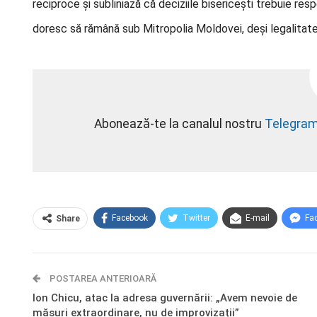
reciproce și subliniază că deciziile bisericești trebuie re
doresc să rămână sub Mitropolia Moldovei, deși legalitate
Abonează-te la canalul nostru
Telegra
Facebook
Twitter
E-mail
Fa
Share
POSTAREA ANTERIOARĂ
Ion Chicu, atac la adresa guvernării: „Avem nevoie de
măsuri extraordinare, nu de improvizații”