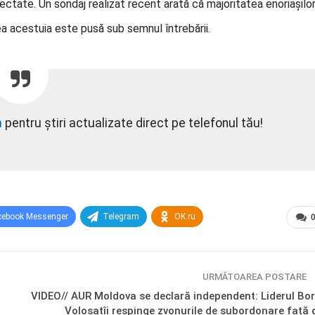
spectate. Un sondaj realizat recent arată că majoritatea enoriașilo
a acestuia este pusă sub semnul întrebării.
m
pentru știri actualizate direct pe telefonul tău!
cebook Messenger
Telegram
OK.ru
URMĂTOAREA POSTARE
VIDEO// AUR Moldova se declară independent: Liderul Bor
Volosatîi respinge zvonurile de subordonare față 