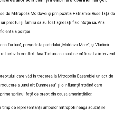
icarea unor politicieni și membri ai grupării lui Ilan Șor.
e de Mitropolia Moldovei și prin poziția Patriarhiei Ruse față de
iar preotul și familia sa au fost agresați fizic. Soția sa, Ana
icientă a poliției.
oria Furtună, președinta partidului „Moldova Mare”, și Vladimir
rol activ în conflict. Ana Turtureanu susține că în sat a interveni
preotului, care văd în trecerea la Mitropolia Basarabiei un act de
troducere a „unui alt Dumnezeu” și o influență străină care
xprime sprijinul față de preot din cauza amenințărilor.
, în timp ce reprezentanții ambelor mitropolii neagă acuzațiile