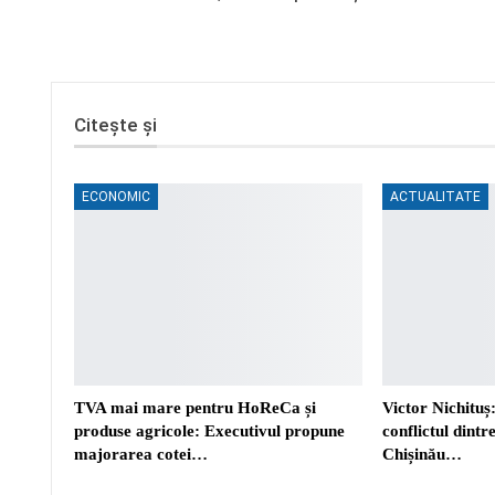
Citește și
ECONOMIC
ACTUALITATE
TVA mai mare pentru HoReCa și
Victor Nichituș:
produse agricole: Executivul propune
conflictul dint
majorarea cotei…
Chișinău…