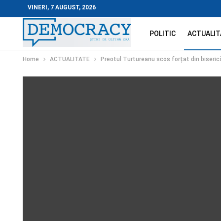
VINERI, 7 AUGUST, 2026
POLITIC
ACTUALIT
Home
ACTUALITATE
Preotul Turtureanu scos forțat din biseric