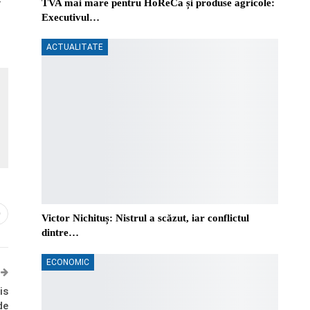
r
TVA mai mare pentru HoReCa și produse agricole:
Executivul…
ACTUALITATE
0
Victor Nichituș: Nistrul a scăzut, iar conflictul
dintre…
ECONOMIC
is
de