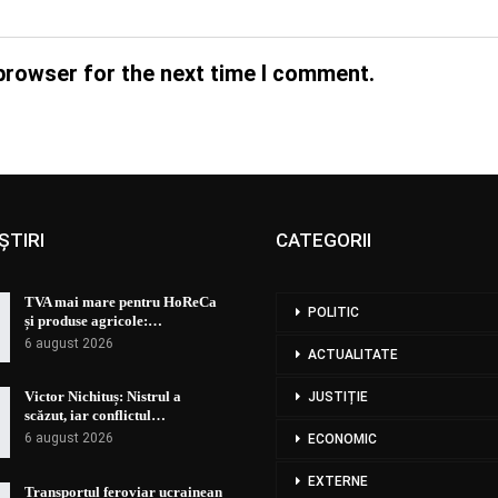
browser for the next time I comment.
ȘTIRI
CATEGORII
TVA mai mare pentru HoReCa
POLITIC
și produse agricole:…
6 august 2026
ACTUALITATE
Victor Nichituș: Nistrul a
JUSTIȚIE
scăzut, iar conflictul…
6 august 2026
ECONOMIC
EXTERNE
Transportul feroviar ucrainean