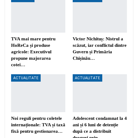
TVA mai mare pentru
Victor Nichituș: Nistrul a
HoReCa și produse
scăzut, iar conflictul dintre
agricole: Executivul
Guvern și Primăria
propune majorarea
Chișinău…
cotei…
ACTUALITATE
ACTUALITATE
Noi reguli pentru coletele
Adolescent condamnat la 4
internaționale: TVA și taxă
ani și 6 luni de detenție
fixă pentru gestionarea…
după ce a distribuit
droguri prin…