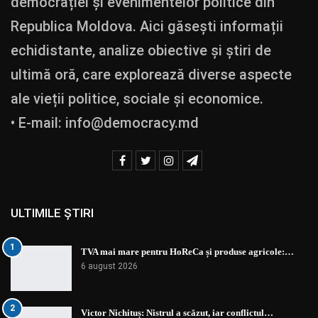
democrației și evenimentelor politice din
Republica Moldova. Aici găsești informații
echidistante, analize obiective și știri de
ultimă oră, care explorează diverse aspecte
ale vieții politice, sociale și economice.
• E-mail:
info@democracy.md
ULTIMILE ȘTIRI
1
TVA mai mare pentru HoReCa și produse agricole:…
6 august 2026
2
Victor Nichituș: Nistrul a scăzut, iar conflictul…