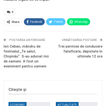
0
Facebook
Twitter
WhatsApp
Share
E-mail
Facebook Messenger
POSTAREA ANTERIOARĂ
Telegram
OK.ru
URMĂTOAREA POSTARE
Ion Ceban, mândru de
Trei permise de conducere
festivalul „Te salut,
falsificate, depistate în
Chișinău”. S-au adunat mii
ultimele 12 ore
de oameni. A fost un
eveniment pentru oameni
Citește și
ECONOMIC
ACTUALITATE