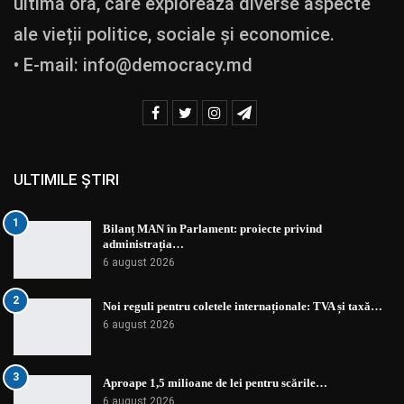
ultimă oră, care explorează diverse aspecte
ale vieții politice, sociale și economice.
• E-mail:
info@democracy.md
ULTIMILE ȘTIRI
1
Bilanț MAN în Parlament: proiecte privind
administrația…
6 august 2026
2
Noi reguli pentru coletele internaționale: TVA și taxă…
6 august 2026
3
Aproape 1,5 milioane de lei pentru scările…
6 august 2026