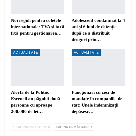
Noi reguli pentru coletele
Adolescent condamnat la 4
internaționale: TVA și taxă
ani și 6 luni de detenție
fixă pentru gestionarea…
după ce a distribuit
droguri prin…
ACTUALITATE
ACTUALITATE
Alertă de la Poliție:
Funcționari cu zeci de
Escrocii au păgubit două
mandate în companiile de
persoane cu aproape
stat: Unele indemnizații
200.000 de lei…
depășesc…
PAGINA PRECEDENTĂ
PAGINA URMĂTOARE