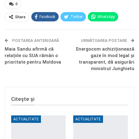
0
Facebook
Twitter
WhatsApp
Share
E-mail
Facebook Messenger
POSTAREA ANTERIOARĂ
Telegram
OK.ru
URMĂTOAREA POSTARE
Maia Sandu afirmă că
Energocom achiziționează
relațiile cu SUA rămân o
gaze în mod legal și
prioritate pentru Moldova
transparent, dă asigurări
ministrul Junghietu
Citește și
ACTUALITATE
ACTUALITATE