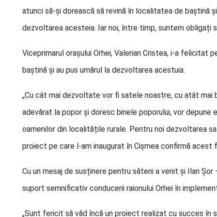
atunci să-și dorească să revină în localitatea de baștină și
dezvoltarea acesteia. Iar noi, între timp, suntem obligați 
Viceprimarul orașului Orhei, Valerian Cristea, i-a felicitat 
baștină și au pus umărul la dezvoltarea acestuia.
„Cu cât mai dezvoltate vor fi satele noastre, cu atât mai b
adevărat la popor și doresc binele poporului, vor depune efo
oamenilor din localitățile rurale. Pentru noi dezvoltarea 
proiect pe care l-am inaugurat în Cișmea confirmă acest fa
Cu un mesaj de susținere pentru săteni a venit și Ilan Șor – 
suport semnificativ conducerii raionului Orhei în implement
„Sunt fericit să văd încă un proiect realizat cu succes în