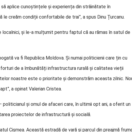
 să aplice cunoștințele și experiența din străinătate în
să le creăm condiții confortabile de trai”, a spus Dinu Țurcanu.
pe localnici, și le-a mulțumit pentru faptul că au rămas în satul de
ogată va fi Republica Moldova. Și numai politicienii care țin cu
rturi de a îmbunătăți infrastructura rurală și calitatea vieții
satelor noastre este o prioritate și demonstrăm aceasta zilnic. No
pt”, a opinat Valerian Cristea.
politicianul și omul de afaceri care, în ultimii opt ani, a oferit un
area proiectelor de infrastructură și socială.
 satul Cișmea. Această estradă de vară și parcul din preajmă frum