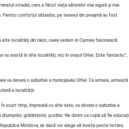
natul stradal, care a făcut viața sătenilor mai sigură și mai
. Pentru confortul sătenilor, pe terenul din preajmă au fost
în alte localități din raion, ceea vedem în Cișmea fascinează.
nu există în alte localități, nici în orașul Orhei. Este fantastic”,
mea va deveni o suburbie a municipiului Orhei. Ca urmare, urmează
tieră a localității.
 În scurt timp, împreună cu alte sate, va deveni o suburbie a
drumurilor, grădinițelor, școlilor. Ne dorim ca copiii să fie educați
n Republica Moldova, iar dacă vor alege să învețe peste hotare,