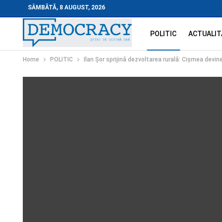
SÂMBĂTĂ, 8 AUGUST, 2026
POLITIC
ACTUALIT
Home
POLITIC
Ilan Șor sprijină dezvoltarea rurală: Cișmea dev