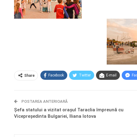
Facebook
Twitter
E-mail
Fa
Share
POSTAREA ANTERIOARĂ
Șefa statului a vizitat orașul Taraclia împreună cu
Vicepreședinta Bulgariei, Iliana Iotova