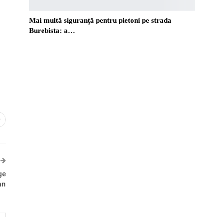
Mai multă siguranță pentru pietoni pe strada
Burebista: a…
0
ge
an