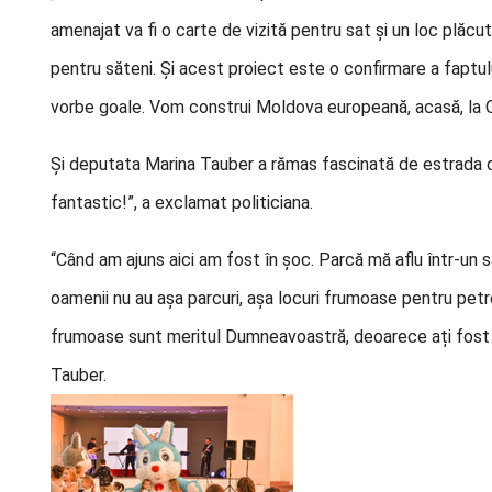
amenajat va fi o carte de vizită pentru sat și un loc plă
pentru săteni. Și acest proiect este o confirmare a fapt
vorbe goale. Vom construi Moldova europeană, acasă, la Orh
Și deputata Marina Tauber a rămas fascinată de estrada d
fantastic!”, a exclamat politiciana.
“Când am ajuns aici am fost în șoc. Parcă mă aflu într-un
oamenii nu au așa parcuri, așa locuri frumoase pentru petre
frumoase sunt meritul Dumneavoastră, deoarece ați fost cur
Tauber.