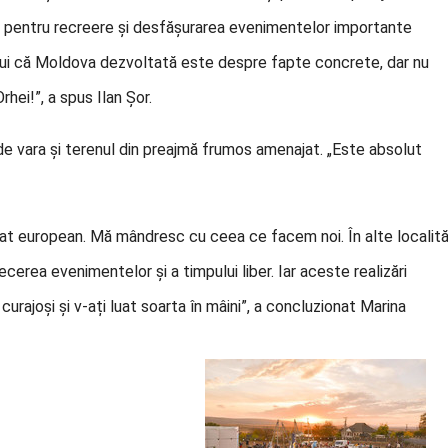
cut pentru recreere și desfășurarea evenimentelor importante
ului că Moldova dezvoltată este despre fapte concrete, dar nu
ei!”, a spus Ilan Șor.
e vara și terenul din preajmă frumos amenajat. „Este absolut
 sat european. Mă mândresc cu ceea ce facem noi. În alte localită
cerea evenimentelor și a timpului liber. Iar aceste realizări
ajoși și v-ați luat soarta în mâini”, a concluzionat Marina