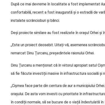
După ce mai devreme în localitate a fost implementat ilumi
confortabilă, recent a fost inaugurată și o estradă de vară
instalate scrâncioburi și bănci.
Deși proiecte similare au fost realizate în orașul Orhei și 
„Este un proiect deosebit. Uitați-vă, asemenea scrâncioburi 
remarcat Dinu Țurcanu, președintele raionului Orhei.
Dinu Țurcanu a menționat că în viitorul apropiat satul Ciș
să fie făcute investiții masive în infrastructura socială și ru
„Cișmea face parte din centura de aur a municipiului Orhei.
orașului. De asta vom investi cu prioritate în infrastructura 
în condiții normale, să se bucure de o viață îndestulată î