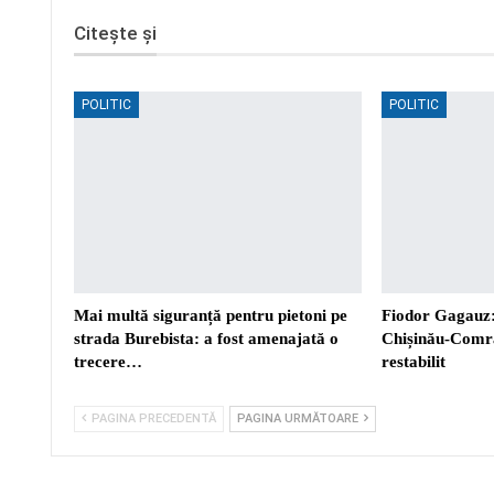
Citește și
POLITIC
POLITIC
Mai multă siguranță pentru pietoni pe
Fiodor Gagauz:
strada Burebista: a fost amenajată o
Chișinău-Comra
trecere…
restabilit
PAGINA PRECEDENTĂ
PAGINA URMĂTOARE