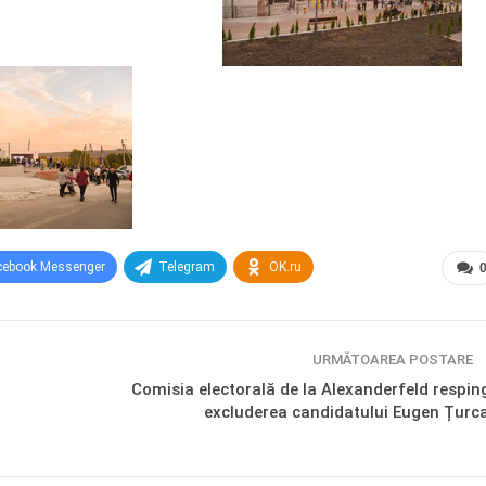
cebook Messenger
Telegram
OK.ru
URMĂTOAREA POSTARE
Comisia electorală de la Alexanderfeld respin
excluderea candidatului Eugen Țurc