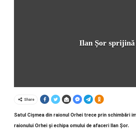
Ilan Șor sprijin
Share
Satul Cișmea din raionul Orhei trece prin schimbări i
raionului Orhei și echipa omului de afaceri Ilan Șor.