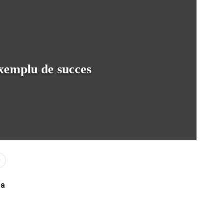
exemplu de succes
0
ea