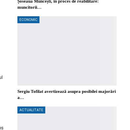
Șoseaua Muncești, în proces de reabilitare:
muncitorii…
ECONOMIC
ul
Sergiu Tofilat avertizează asupra posibilei majorări
a…
ACTUALITATE
os