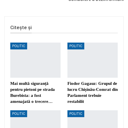
Citește și
POLITIC
POLITIC
Mai multă siguranță
Fiodor Gagauz: Grupul de
pentru pietoni pe strada
lucru Chișinău-Comrat din
Burebista: a fost
Parlament trebuie
amenajată o trecere…
restabilit
POLITIC
POLITIC