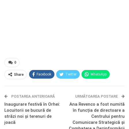
0
Facebook
Twitter
WhatsApp
Share
E-mail
Facebook Messenger
POSTAREA ANTERIOARĂ
Telegram
OK.ru
URMĂTOAREA POSTARE
Inaugurare festivă în Orhei:
Ana Revenco a fost numită
Locuitorii se bucură de
în funcția de directoare a
străzi noi și terenuri de
Centrului pentru
joacă
Comunicare Strategică și
Combatere a Dezinformării