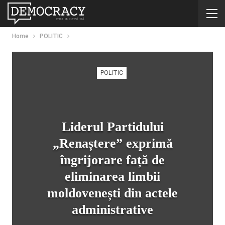
Home
POLITIC
POLITIC
Liderul Partidului
„Renaștere” exprimă
îngrijorare față de
eliminarea limbii
moldovenești din actele
administrative