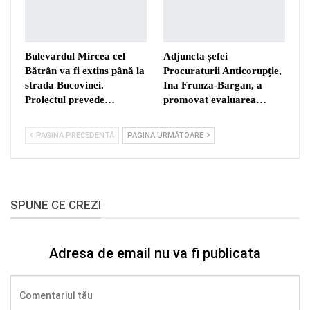
Bulevardul Mircea cel
Adjuncta șefei
Bătrân va fi extins până la
Procuraturii Anticorupție,
strada Bucovinei.
Ina Frunza-Bargan, a
Proiectul prevede…
promovat evaluarea…
PAGINA PRECEDENTĂ
PAGINA URMĂTOARE
SPUNE CE CREZI
Adresa de email nu va fi publicata