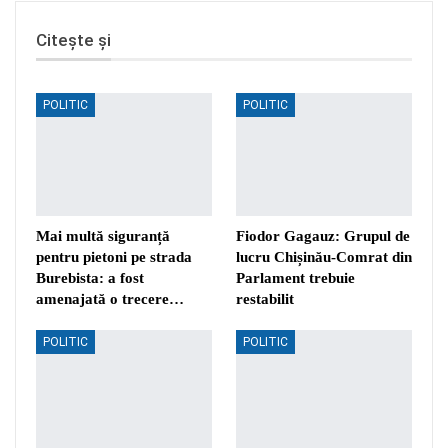
Citește și
POLITIC
POLITIC
Mai multă siguranță
Fiodor Gagauz: Grupul de
pentru pietoni pe strada
lucru Chișinău-Comrat din
Burebista: a fost
Parlament trebuie
amenajată o trecere…
restabilit
POLITIC
POLITIC