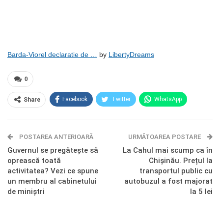
Barda-Viorel declaratie de …
by
LibertyDreams
0
Facebook
Twitter
WhatsApp
Share
E-mail
Facebook Messenger
POSTAREA ANTERIOARĂ
Telegram
OK.ru
URMĂTOAREA POSTARE
Guvernul se pregătește să
La Cahul mai scump ca în
oprească toată
Chișinău. Prețul la
activitatea? Vezi ce spune
transportul public cu
un membru al cabinetului
autobuzul a fost majorat
de miniștri
la 5 lei