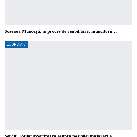
Șoseaua Muncești, în proces de reabilitare: muncitorii…
ECONOMIC
Sergiu Tofilat avertizează asupra posibilei majorări a…