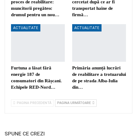
proces de reabilitare:
cercetat după ce ar fi
muncitorii pregătesc
transportat haine de
drumul pentru un nou…
firmă…
ACTUALITATE
ACTUALITATE
Furtuna a lăsat fără
Primăria anunță lucrări
energie 187 de
de reabilitare a trotuarului
consumatori din Râșcani.
de pe strada Alba-Iulia
Echipele RED-Nord…
din…
PAGINA PRECEDENTĂ
PAGINA URMĂTOARE
SPUNE CE CREZI