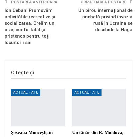
POSTAREA ANTERIOARĂ
Telegram
OK.ru
URMĂTOAREA POSTARE
Ion Ceban: Promovăm
Un birou internațional de
activitățile recreative și
anchetă privind invazia
socializarea. Creăm un
rusă în Ucraina se
oraș confortabil și
deschide la Haga
prietenos pentru toți
locuitorii săi
Citește și
ACTUALITATE
ACTUALITATE
Șoseaua Muncești, în
Un tânăr din R. Moldova,