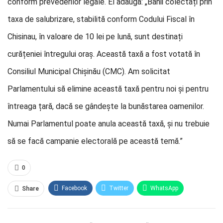
conform prevederilor legale. El adaugă: „Banii colectați prin
taxa de salubrizare, stabilită conform Codului Fiscal în
Chisinau, în valoare de 10 lei pe lună, sunt destinați
curățeniei întregului oraș. Această taxă a fost votată în
Consiliul Municipal Chișinău (CMC). Am solicitat
Parlamentului să elimine această taxă pentru noi și pentru
întreaga țară, dacă se gândește la bunăstarea oamenilor.
Numai Parlamentul poate anula această taxă, și nu trebuie
să se facă campanie electorală pe această temă.”
0
Facebook
Twitter
WhatsApp
Share
E-mail
Facebook Messenger