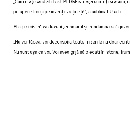
„Cum erați când ați fost PLDM-iști, așa sunteți și acum, ch
pe sperietori și pe invenții vă țineți!”, a subliniat Usatîi.
El a promis că va deveni „coșmarul și condamnarea” guver
„Nu voi tăcea, voi deconspira toate mizeriile nu doar contr
Nu sunt așa ca voi. Voi avea grijă să plecați în istorie, frum