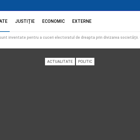
ATE
JUSTIȚIE
ECONOMIC
EXTERNE
sunt inventate pentru a cuceri electoratul de dreapta prin divizarea societății.
ACTUALITATE
POLITIC