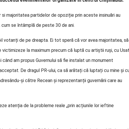
ă succesul evenimentelor organizate în centrul Chișinăului.
 si majoritatea partidelor de opoziție prin aceste insinuări au
a cum se întâmplă de peste 30 de ani.
il votanți de pe dreapta. Ei tot speră că vor avea majoritatea, să
 victimizeze la maximum precum că luptă cu artiștii ruși, cu Usatî
ci când am propus Guvernului să fie instalat un monument
acceptat. De dragul PR-ului, ca să arătați că luptați cu mine și c
 adresându-și către Recean și reprezentanții guvernării care au
ze atenția de la probleme reale „prin acțiunile lor ieftine