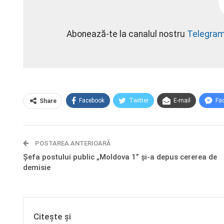
Abonează-te la canalul nostru
Telegra
Facebook
Twitter
E-mail
Fa
Share
POSTAREA ANTERIOARĂ
Șefa postului public „Moldova 1” și-a depus cererea de
demisie
Citește și