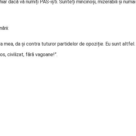
iar dacă vă numiți PAS-iști. Sunteți mincinoși, mizerabili și numai
nării:
a mea, da și contra tuturor partidelor de opoziție. Eu sunt altfel.
os, civilizat, fără vagoane!”.