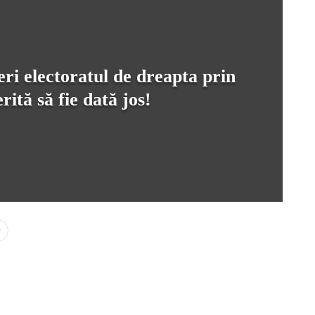
eri electoratul de dreapta prin
ită să fie dată jos!
0