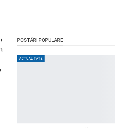
-i
POSTĂRI POPULARE
i,
ACTUALITATE
u