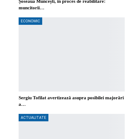
Șoseaua Muncești, în proces de reabilitare:
muncitorii…
ECONOMIC
Sergiu Tofilat avertizează asupra posibilei majorări
a…
ACTUALITATE