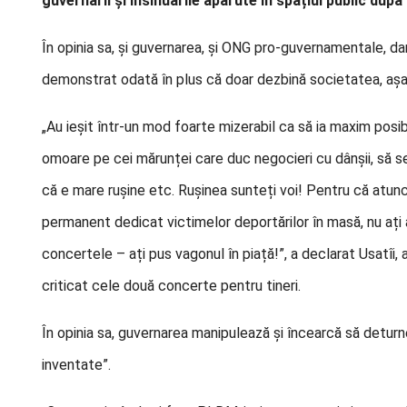
guvernării și insinuările apărute în spațiul public dup
În opinia sa, și guvernarea, și ONG pro-guvernamentale, dar
demonstrat odată în plus că doar dezbină societatea, aș
„Au ieșit într-un mod foarte mizerabil ca să ia maxim posib
omoare pe cei mărunței care duc negocieri cu dânșii, să se
că e mare rușine etc. Rușinea sunteți voi! Pentru că atun
permanent dedicat victimelor deportărilor în masă, nu ați 
concertele – ați pus vagonul în piață!”, a declarat Usatîi,
criticat cele două concerte pentru tineri.
În opinia sa, guvernarea manipulează și încearcă să deturne
inventate”.