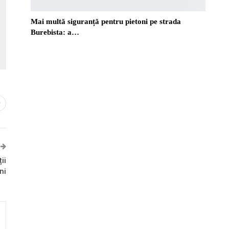
Mai multă siguranță pentru pietoni pe strada
Burebista: a…
0
ii
ni