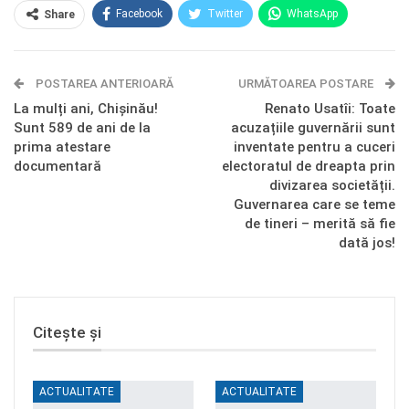
Facebook
Twitter
WhatsApp
Share
E-mail
Facebook Messenger
POSTAREA ANTERIOARĂ
Telegram
OK.ru
URMĂTOAREA POSTARE
La mulți ani, Chișinău!
Renato Usatîi: Toate
Sunt 589 de ani de la
acuzațiile guvernării sunt
prima atestare
inventate pentru a cuceri
documentară
electoratul de dreapta prin
divizarea societății.
Guvernarea care se teme
de tineri – merită să fie
dată jos!
Citește și
ACTUALITATE
ACTUALITATE