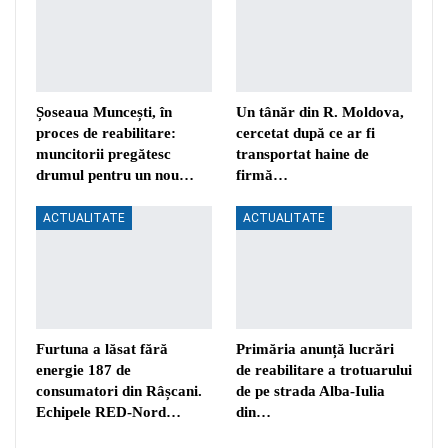
Șoseaua Muncești, în
Un tânăr din R. Moldova,
proces de reabilitare:
cercetat după ce ar fi
muncitorii pregătesc
transportat haine de
drumul pentru un nou…
firmă…
ACTUALITATE
ACTUALITATE
Furtuna a lăsat fără
Primăria anunță lucrări
energie 187 de
de reabilitare a trotuarului
consumatori din Râșcani.
de pe strada Alba-Iulia
Echipele RED-Nord…
din…