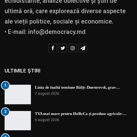
echidistante, analize obiective și știri de
ultimă oră, care explorează diverse aspecte
ale vieții politice, sociale și economice.
• E-mail:
info@democracy.md
ULTIMILE ȘTIRI
1
Linia de înaltă tensiune Bălți–Dnestrovsk, grav…
7 august 2026
2
TVA mai mare pentru HoReCa și produse agricole:…
6 august 2026