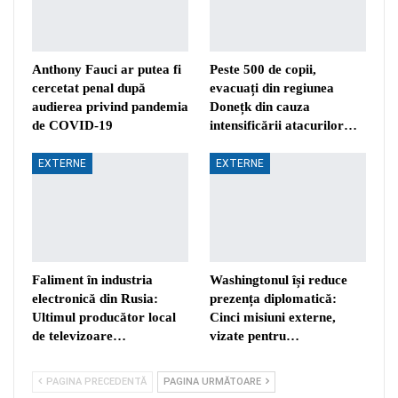
Anthony Fauci ar putea fi
Peste 500 de copii,
cercetat penal după
evacuați din regiunea
audierea privind pandemia
Donețk din cauza
de COVID-19
intensificării atacurilor…
EXTERNE
EXTERNE
Faliment în industria
Washingtonul își reduce
electronică din Rusia:
prezența diplomatică:
Ultimul producător local
Cinci misiuni externe,
de televizoare…
vizate pentru…
PAGINA PRECEDENTĂ
PAGINA URMĂTOARE