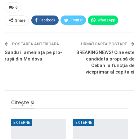
0
Facebook
Twitter
WhatsApp
Share
E-mail
Facebook Messenger
POSTAREA ANTERIOARĂ
Telegram
OK.ru
URMĂTOAREA POSTARE
Sandu îi amenință pe pro-
BREAKINGNEWS! Cine este
rușii din Moldova
candidata propusă de
Ceban la funcția de
viceprimar al capitalei
Citește și
EXTERNE
EXTERNE