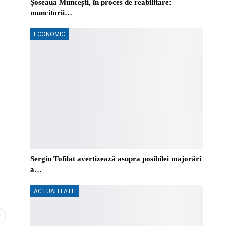
Șoseaua Muncești, în proces de reabilitare:
muncitorii…
ECONOMIC
Sergiu Tofilat avertizează asupra posibilei majorări
a…
ACTUALITATE
0