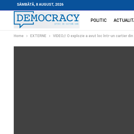
SÂMBĂTĂ, 8 AUGUST, 2026
POLITIC
ACTUALIT
Home
EXTERNE
VIDEO// O explozie a avut loc într-un cartier din