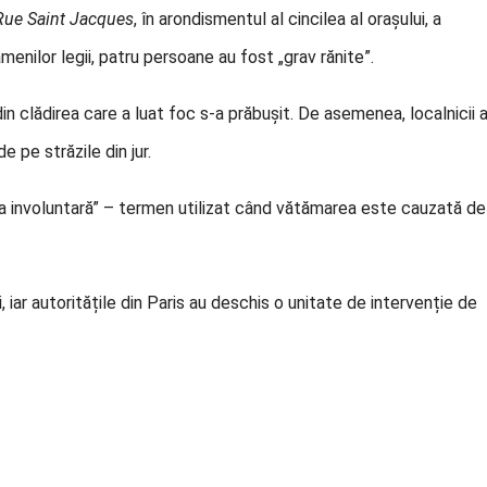
Rue Saint Jacques
, în arondismentul al cincilea al orașului, a
amenilor legii, patru persoane au fost „grav rănite”.
din clădirea care a luat foc s-a prăbușit. De asemenea, localnicii 
e pe străzile din jur.
ea involuntară” – termen utilizat când vătămarea este cauzată de
, iar autoritățile din Paris au deschis o unitate de intervenție de