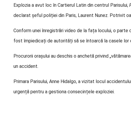
Explozia a avut loc în Cartierul Latin din centrul Parisului,
declarat șeful poliției din Paris, Laurent Nunez. Potrivit o
Conform unei înregistrări video de la fața locului, o parte 
fost împiedicați de autorități să se întoarcă la casele lor d
Procurorii orașului au deschis o anchetă privind „vătămar
un accident.
Primara Parisului, Anne Hidalgo, a vizitat locul accidentului
urgență pentru a gestiona consecințele exploziei.