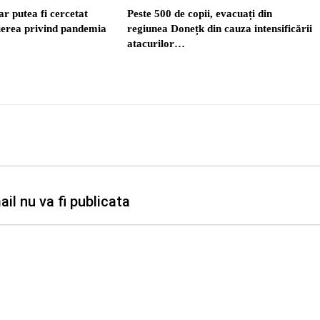
r putea fi cercetat
Peste 500 de copii, evacuați din
ierea privind pandemia
regiunea Donețk din cauza intensificării
atacurilor…
il nu va fi publicata