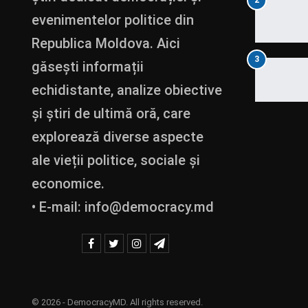
2
evenimentelor politice din
Republica Moldova. Aici
3
găsești informații
echidistante, analize obiective
și știri de ultimă oră, care
explorează diverse aspecte
ale vieții politice, sociale și
economice.
• E-mail:
info@democracy.md
© 2026 - DemocracyMD. All rights reserved.