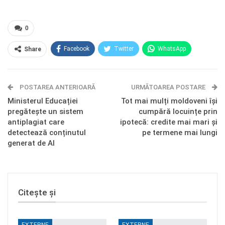
0
Facebook
Twitter
WhatsApp
Share
E-mail
Facebook Messenger
POSTAREA ANTERIOARĂ
Telegram
OK.ru
URMĂTOAREA POSTARE
Ministerul Educației
Tot mai mulți moldoveni își
pregătește un sistem
cumpără locuințe prin
antiplagiat care
ipotecă: credite mai mari și
detectează conținutul
pe termene mai lungi
generat de AI
Citește și
EXTERNE
EXTERNE