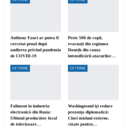
Anthony Fauci ar putea fi
Peste 500 de copii,
cercetat penal după
evacuați din regiunea
audierea privind pandemia
Donețk din cauza
de COVID-19
intensificării atacurilor…
EXTERNE
EXTERNE
Faliment în industria
Washingtonul își reduce
electronică din Rusia:
prezența diplomatică:
Ultimul producător local
Cinci misiuni externe,
de televizoare…
vizate pentru…