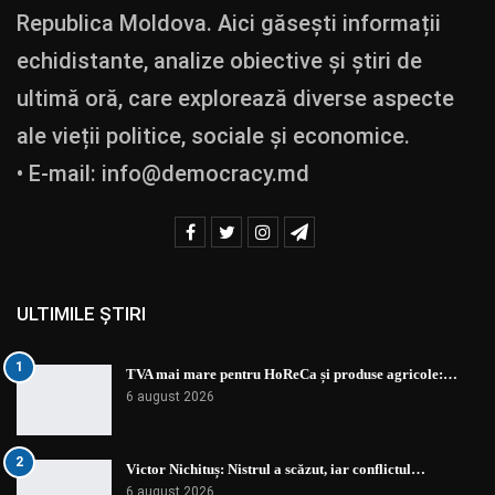
Republica Moldova. Aici găsești informații
echidistante, analize obiective și știri de
ultimă oră, care explorează diverse aspecte
ale vieții politice, sociale și economice.
• E-mail:
info@democracy.md
ULTIMILE ȘTIRI
1
TVA mai mare pentru HoReCa și produse agricole:…
6 august 2026
2
Victor Nichituș: Nistrul a scăzut, iar conflictul…
6 august 2026